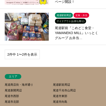
ページ開設！
尾道駅前周辺
定食・弁当
テイクアウト(お持ち帰り)
尾道駅前『こめどこ食堂・
YAMANEKO MILL』いっとく
グループ お弁当…
2件中 1〜2件を表示
エリア
尾道商店街・海岸通り
尾道駅前周辺
尾道新開周辺
尾道千光寺山周辺
尾道市西部
尾道市東部
尾道市北部
尾道市向島