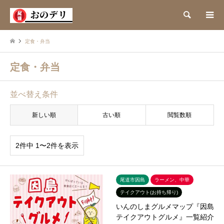
検索
定食・弁当
定食・弁当
並べ替え条件
新しい順
古い順
閲覧数順
2件中 1〜2件を表示
尾道市因島
ラーメン、中華
テイクアウト(お持ち帰り)
いんのしまグルメマップ『因島
テイクアウトグルメ』一覧紹介