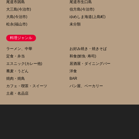
尾道市因島
尾道市生口島
大三島(今治市)
伯方島(今治市)
大島(今治市)
ゆめしま海道(上島町)
松永(福山市)
未分類
料理ジャンル
ラーメン、中華
お好み焼き・焼きそば
定食・弁当
和食(鮮魚･寿司)
エスニック(カレー他)
居酒屋・ダイニングバー
蕎麦・うどん
洋食
焼肉・焼鳥
BAR
カフェ・喫茶・スイーツ
パン屋、ベーカリー
土産・名品店