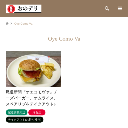
検索
Oye Como Va
Oye Como Va
尾道新開『オエコモヴァ』チ
ーズバーガー、オムライス、
スペアリブをテイクアウト♪
尾道新開周辺
洋食店
テイクアウト(お持ち帰り)