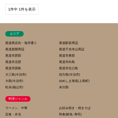
1件中 1件を表示
エリア
尾道商店街・海岸通り
尾道駅前周辺
尾道新開周辺
尾道千光寺山周辺
尾道市西部
尾道市東部
尾道市北部
尾道市向島
尾道市因島
尾道市生口島
大三島(今治市)
伯方島(今治市)
大島(今治市)
ゆめしま海道(上島町)
松永(福山市)
未分類
料理ジャンル
ラーメン、中華
お好み焼き・焼きそば
定食・弁当
和食(鮮魚･寿司)