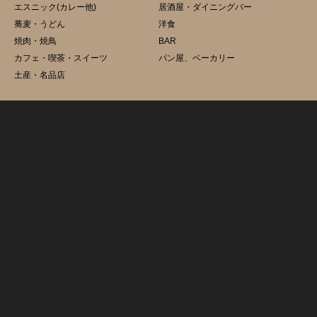
エスニック(カレー他)
居酒屋・ダイニングバー
蕎麦・うどん
洋食
焼肉・焼鳥
BAR
カフェ・喫茶・スイーツ
パン屋、ベーカリー
土産・名品店