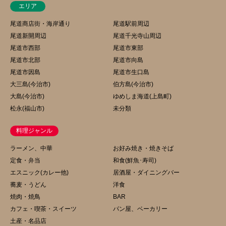
エリア
尾道商店街・海岸通り
尾道駅前周辺
尾道新開周辺
尾道千光寺山周辺
尾道市西部
尾道市東部
尾道市北部
尾道市向島
尾道市因島
尾道市生口島
大三島(今治市)
伯方島(今治市)
大島(今治市)
ゆめしま海道(上島町)
松永(福山市)
未分類
料理ジャンル
ラーメン、中華
お好み焼き・焼きそば
定食・弁当
和食(鮮魚･寿司)
エスニック(カレー他)
居酒屋・ダイニングバー
蕎麦・うどん
洋食
焼肉・焼鳥
BAR
カフェ・喫茶・スイーツ
パン屋、ベーカリー
土産・名品店