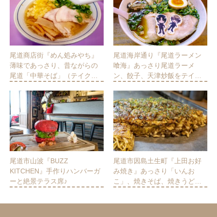
尾道商店街『めん処みやち』
尾道海岸通り『尾道ラーメン
薄味であっさり、昔ながらの
喰海』あっさり尾道ラーメ
尾道「中華そば」（テイク…
ン、餃子、天津炒飯をテイ…
尾道市山波『BUZZ
尾道市因島土生町『上田お好
KITCHEN』手作りハンバーガ
み焼き』あっさり「いんお
ーと絶景テラス席♪
こ」、焼きそば、焼きうど…