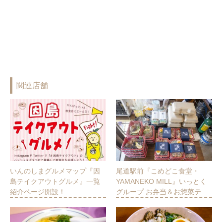
関連店舗
いんのしまグルメマップ『因
尾道駅前『こめどこ食堂・
島テイクアウトグルメ』一覧
YAMANEKO MILL』いっとく
紹介ページ開設！
グループ お弁当＆お惣菜テ…