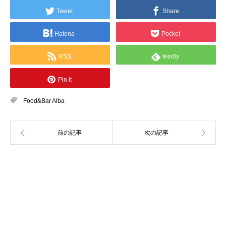
Tweet
Share
Hatena
Pocket
RSS
feedly
Pin it
Food&Bar Alba