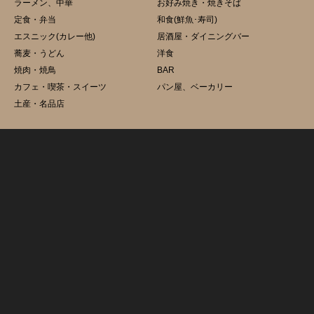
ラーメン、中華
お好み焼き・焼きそば
定食・弁当
和食(鮮魚･寿司)
エスニック(カレー他)
居酒屋・ダイニングバー
蕎麦・うどん
洋食
焼肉・焼鳥
BAR
カフェ・喫茶・スイーツ
パン屋、ベーカリー
土産・名品店