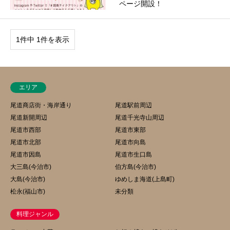
ページ開設！
1件中 1件を表示
エリア
尾道商店街・海岸通り
尾道駅前周辺
尾道新開周辺
尾道千光寺山周辺
尾道市西部
尾道市東部
尾道市北部
尾道市向島
尾道市因島
尾道市生口島
大三島(今治市)
伯方島(今治市)
大島(今治市)
ゆめしま海道(上島町)
松永(福山市)
未分類
料理ジャンル