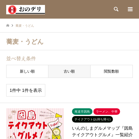
検索
蕎麦・うどん
蕎麦・うどん
並べ替え条件
新しい順
古い順
閲覧数順
1件中 1件を表示
尾道市因島
ラーメン、中華
テイクアウト(お持ち帰り)
いんのしまグルメマップ『因島
テイクアウトグルメ』一覧紹介