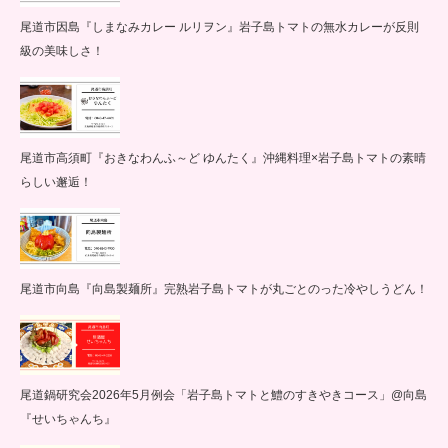
尾道市因島『しまなみカレー ルリヲン』岩子島トマトの無水カレーが反則
級の美味しさ！
尾道市高須町『おきなわんふ～ど ゆんたく』沖縄料理×岩子島トマトの素晴
らしい邂逅！
尾道市向島『向島製麺所』完熟岩子島トマトが丸ごとのった冷やしうどん！
尾道鍋研究会2026年5月例会「岩子島トマトと鱧のすきやきコース」@向島
『せいちゃんち』