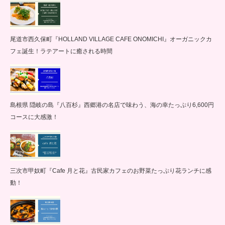
尾道市西久保町『HOLLAND VILLAGE CAFE ONOMICHI』オーガニックカ
フェ誕生！ラテアートに癒される時間
島根県 隠岐の島『八百杉』西郷港の名店で味わう、海の幸たっぷり6,600円
コースに大感激！
三次市甲奴町『Cafe 月と花』古民家カフェのお野菜たっぷり花ランチに感
動！