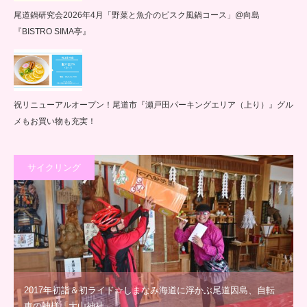
尾道鍋研究会2026年4月「野菜と魚介のビスク風鍋コース」@向島
『BISTRO SIMA亭』
祝リニューアルオープン！尾道市『瀬戸田パーキングエリア（上り）』グル
メもお買い物も充実！
サイクリング
2017年初詣＆初ライド☆しまなみ海道に浮かぶ尾道因島、自転
車の神様「大山神社」…