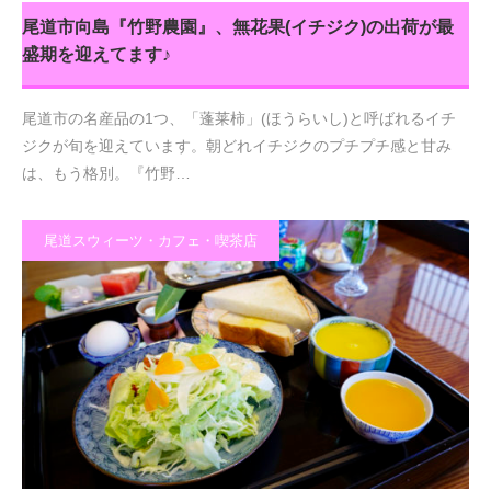
尾道市向島『竹野農園』、無花果(イチジク)の出荷が最
盛期を迎えてます♪
尾道市の名産品の1つ、「蓬莱柿」(ほうらいし)と呼ばれるイチ
ジクが旬を迎えています。朝どれイチジクのプチプチ感と甘み
は、もう格別。『竹野…
尾道スウィーツ・カフェ・喫茶店