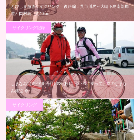
とびしま海道サイクリング 復路編：呉市川尻～大崎下島南部周
遊～岡村島 約40km…
サイクリング記録
しまなみ縦走2018 2日目3/25(日)！追い風に乗って、春のしまな
み海道 今…
サイクリング