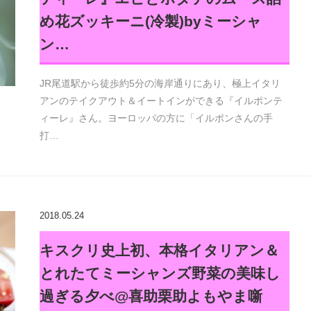
め花ズッキーニ(冷製)byミーシャ
ン…
JR尾道駅から徒歩約5分の海岸通りにあり、極上イタリ
アンのテイクアウト＆イートインができる『イルポンテ
ィーレ』さん。ヨーロッパの方に「イルポンさんの手
打…
2018.05.24
キスクリ史上初、本格イタリアン＆
とれたてミーシャンズ野菜の美味し
過ぎる夕べ@喜助栗助よもやま噺