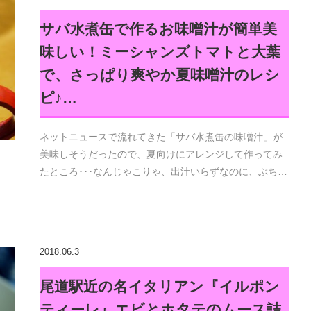
サバ水煮缶で作るお味噌汁が簡単美
味しい！ミーシャンズトマトと大葉
で、さっぱり爽やか夏味噌汁のレシ
ピ♪…
ネットニュースで流れてきた「サバ水煮缶の味噌汁」が
美味しそうだったので、夏向けにアレンジして作ってみ
たところ･･･なんじゃこりゃ、出汁いらずなのに、ぶち…
2018.06.3
尾道駅近の名イタリアン『イルポン
ティーレ』エビとホタテのムース詰