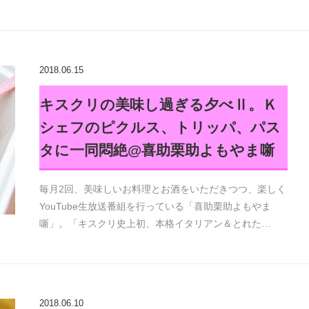
2018.06.15
キスクリの美味し過ぎる夕べⅡ。Ｋ
シェフのピクルス、トリッパ、パス
タに一同悶絶@喜助栗助よもやま噺
毎月2回、美味しいお料理とお酒をいただきつつ、楽しく
YouTube生放送番組を行っている「喜助栗助よもやま
噺」。「キスクリ史上初、本格イタリアン＆とれた…
2018.06.10