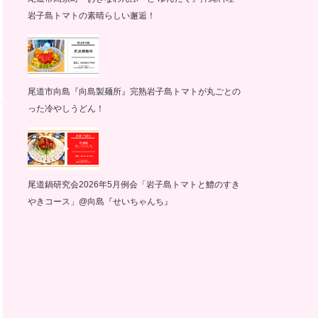
岩子島トマトの素晴らしい邂逅！
尾道市向島『向島製麺所』完熟岩子島トマトが丸ごとの
った冷やしうどん！
尾道鍋研究会2026年5月例会「岩子島トマトと鱧のすき
やきコース」@向島『せいちゃんち』