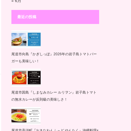
« 6月
最近の投稿
尾道市向島『かぎしっぽ』2026年の岩子島トマトバー
ガーも美味しい！
尾道市因島『しまなみカレー ルリヲン』岩子島トマト
の無水カレーが反則級の美味しさ！
尾道市高須町『おきなわんふ～ど ゆんたく』沖縄料理×