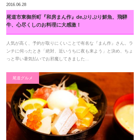
2016.06.28
尾道市東御所町『和房まん作』deぷりぷり鮮魚、飛騨
牛、心尽くしのお料理に大感激！
人気が高く、予約が取りにくいことで有名な『まん作』さん。ラ
ンチに伺ったとき「絶対、近いうちに夜も来よう」と決め、ちょ
っと早い暑気払いでお邪魔してきました…
尾道グルメ