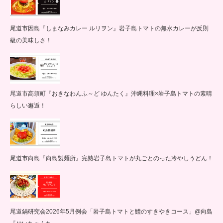
尾道市因島『しまなみカレー ルリヲン』岩子島トマトの無水カレーが反則
級の美味しさ！
尾道市高須町『おきなわんふ～ど ゆんたく』沖縄料理×岩子島トマトの素晴
らしい邂逅！
尾道市向島『向島製麺所』完熟岩子島トマトが丸ごとのった冷やしうどん！
尾道鍋研究会2026年5月例会「岩子島トマトと鱧のすきやきコース」@向島