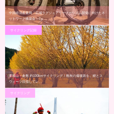
中国経済産業局「広域ラグジュアリーツーリズム開発に向けたネ
ットワーク構築会～Cy…
サイクリング記録
東福山～倉敷 約100kmサイクリング！晩秋の備後路を、鰻とス
ウィーツ目指してレ…
サイクリング