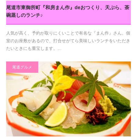
尾道市東御所町『和房まん作』deおつくり、天ぷら、茶
碗蒸しのランチ♪
人気が高く、予約が取りにくいことで有名な『まん作』さん。個
室のお座敷があるので、打合せがてら美味しいランチをいただき
たいときにも重宝します。…
尾道グルメ