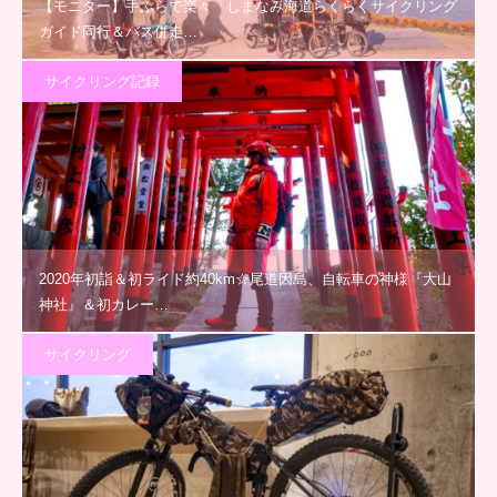
【モニター】手ぶらで楽々「しまなみ海道らくらくサイクリング
ガイド同行＆バス併走…
サイクリング記録
2020年初詣＆初ライド約40km☆尾道因島、自転車の神様『大山
神社』＆初カレー…
サイクリング