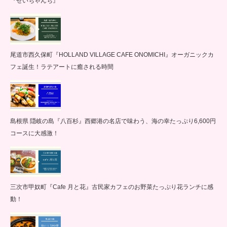
『せいちゃんち』
尾道市西久保町『HOLLAND VILLAGE CAFE ONOMICHI』オーガニックカ
フェ誕生！ラテアートに癒される時間
島根県 隠岐の島『八百杉』西郷港の名店で味わう、海の幸たっぷり6,600円
コースに大感激！
三次市甲奴町『Cafe 月と花』古民家カフェのお野菜たっぷり花ランチに感
動！