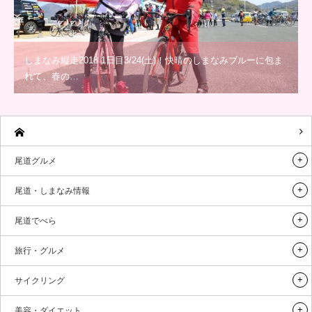
しまなみ縦走2018 1日目3/24(土)！快晴のしまなみブルーに包ま
れて、春の…
尾道グルメ
尾道・しまなみ情報
尾道でべら
旅行・グルメ
サイクリング
美容・ダイエット