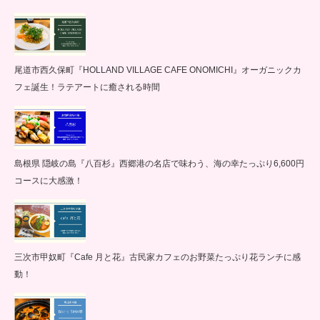
尾道市西久保町『HOLLAND VILLAGE CAFE ONOMICHI』オーガニックカ
フェ誕生！ラテアートに癒される時間
島根県 隠岐の島『八百杉』西郷港の名店で味わう、海の幸たっぷり6,600円
コースに大感激！
三次市甲奴町『Cafe 月と花』古民家カフェのお野菜たっぷり花ランチに感
動！