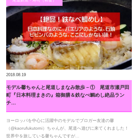
尾道鮮魚・寿司（和食）
2018.08.19
モデル馨ちゃんと尾道しまなみ散歩－① 尾道市瀬戸田
町『日本料理まきの』箱御膳＆鉄なべ鯛めし絶品ラン
チ…
ヨーロッパを中心に活躍中のモデルでブロガー友達の馨
（@kaorufukutomi）ちゃんが、尾道へ遊びに来てくれました！
世界中を旅している馨ちゃんですが…