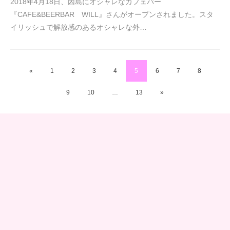
2018年4月18日、因島にオシャレなカフェバー
『CAFE&BEERBAR WILL』さんがオープンされました。スタ
イリッシュで解放感のあるオシャレな外…
«
1
2
3
4
5
6
7
8
9
10
…
13
»