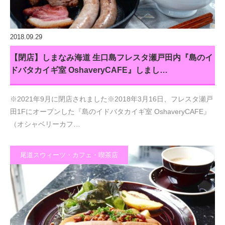
2018.09.29
【閉店】しまなみ海道 生口島フレスタ瀬戸田内『島のイ
ドバタカイギ室 OshaveryCAFE』しまし…
※2021年9月に閉店されました※2018年3月16日、フレスタ瀬戸
田1Fにオープンした『島のイドバタカイギ室 OshaveryCAFE』
（オシャベリーカフ…
尾道スウィーツ・カフェ・喫茶店