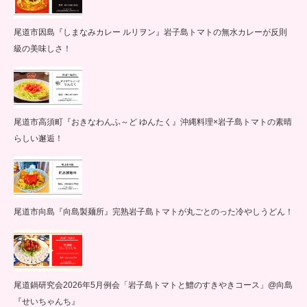
尾道市因島『しまなみカレー ルリヲン』岩子島トマトの無水カレーが反則
級の美味しさ！
尾道市高須町『おきなわんふ～ど ゆんたく』沖縄料理×岩子島トマトの素晴
らしい邂逅！
尾道市向島『向島製麺所』完熟岩子島トマトが丸ごとのった冷やしうどん！
尾道鍋研究会2026年5月例会「岩子島トマトと鱧のすきやきコース」@向島
『せいちゃんち』