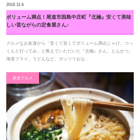
2018.11.6
ボリューム満点！尾道市因島中庄町『北極』安くて美味
しい昔ながらの定食屋さん♪
グルメなお友達から「安くて旨くてボリューム満点じゃけ、つっ
くんと行ってみ」と教えていただいた『北極』さん。とんかつ、
海老フライ、うどんなど、ガッツリおな…
尾道グルメ