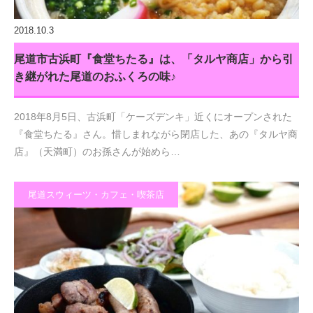
2018.10.3
尾道市古浜町『食堂ちたる』は、「タルヤ商店」から引
き継がれた尾道のおふくろの味♪
2018年8月5日、古浜町「ケーズデンキ」近くにオープンされた
『食堂ちたる』さん。惜しまれながら閉店した、あの『タルヤ商
店』（天満町）のお孫さんが始めら…
尾道スウィーツ・カフェ・喫茶店