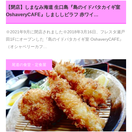
【閉店】しまなみ海道 生口島『島のイドバタカイギ室
OshaveryCAFE』しまししピラフ 赤ワイ…
※2021年9月に閉店されました※2018年3月16日、フレスタ瀬戸
田1Fにオープンした『島のイドバタカイギ室 OshaveryCAFE』
（オシャベリーカフ…
尾道の食堂・定食屋