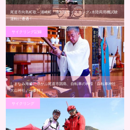
尾道市向島町歌～浦崎町・境ガ浜サイクリング♪水陸両用機試験
運転に遭遇！
サイクリング記録
しまなみ海道に浮かぶ尾道市因島、自転車の神様「自転車神社
大山神社」へ参拝！
サイクリング