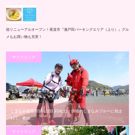
祝リニューアルオープン！尾道市『瀬戸田パーキングエリア（上り）』グル
メもお買い物も充実！
サイクリング
しまなみ縦走2018 1日目3/24(土)！快晴のしまなみブルーに包ま
れて、春の…
サイクリング