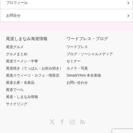
プロフィール
お問合せ
尾道しまなみ海道情報
ワードプレス・ブログ
尾道グルメ
ワードプレス
グルメまとめ
ブログ・ソーシャルメディア
尾道ラーメン・中華
セミナー
尾道焼き（てっぱん・お好み焼き）
カメラ・写真
尾道スウィーツ・カフェ・喫茶店
SimaNYAmi 本谷美穂
尾道土産・名産品
お問い合わせ
尾道でべら
尾道・しまなみ情報
サイクリング
Twitter
Facebook
Instagram
RSS