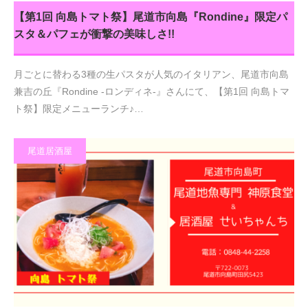
【第1回 向島トマト祭】尾道市向島『Rondine』限定パ
スタ＆パフェが衝撃の美味しさ!!
月ごとに替わる3種の生パスタが人気のイタリアン、尾道市向島
兼吉の丘『Rondine -ロンディネ-』さんにて、【第1回 向島トマ
ト祭】限定メニューランチ♪…
尾道居酒屋