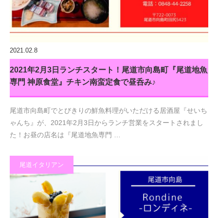
2021.02.8
2021年2月3日ランチスタート！尾道市向島町『尾道地魚
専門 神原食堂』チキン南蛮定食で昼呑み♪
尾道市向島町でとびきりの鮮魚料理がいただける居酒屋『せいち
ゃんち』が、2021年2月3日からランチ営業をスタートされまし
た！お昼の店名は『尾道地魚専門 …
尾道イタリアン