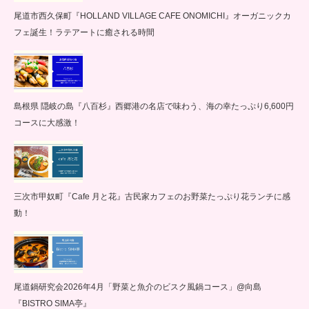
尾道市西久保町『HOLLAND VILLAGE CAFE ONOMICHI』オーガニックカ
フェ誕生！ラテアートに癒される時間
島根県 隠岐の島『八百杉』西郷港の名店で味わう、海の幸たっぷり6,600円
コースに大感激！
三次市甲奴町『Cafe 月と花』古民家カフェのお野菜たっぷり花ランチに感
動！
尾道鍋研究会2026年4月「野菜と魚介のビスク風鍋コース」@向島
『BISTRO SIMA亭』