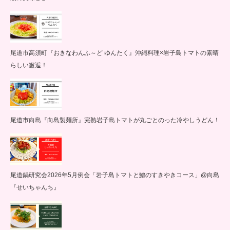
尾道市高須町『おきなわんふ～ど ゆんたく』沖縄料理×岩子島トマトの素晴
らしい邂逅！
尾道市向島『向島製麺所』完熟岩子島トマトが丸ごとのった冷やしうどん！
尾道鍋研究会2026年5月例会「岩子島トマトと鱧のすきやきコース」@向島
『せいちゃんち』