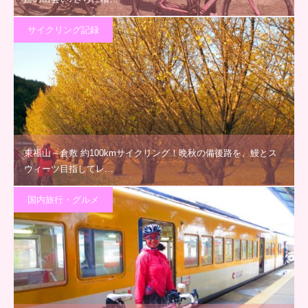
サイクリング記録
東福山～倉敷 約100kmサイクリング！晩秋の備後路を、鰻とス
ウィーツ目指してレ…
国内旅行・グルメ