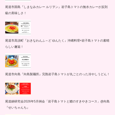
尾道市因島『しまなみカレー ルリヲン』岩子島トマトの無水カレーが反則
級の美味しさ！
尾道市高須町『おきなわんふ～ど ゆんたく』沖縄料理×岩子島トマトの素晴
らしい邂逅！
尾道市向島『向島製麺所』完熟岩子島トマトが丸ごとのった冷やしうどん！
尾道鍋研究会2026年5月例会「岩子島トマトと鱧のすきやきコース」@向島
『せいちゃんち』