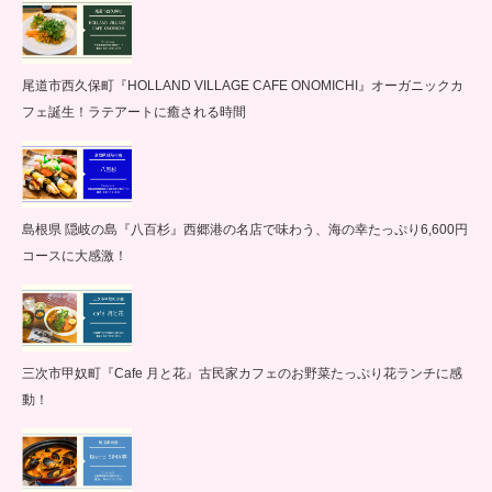
尾道市西久保町『HOLLAND VILLAGE CAFE ONOMICHI』オーガニックカ
フェ誕生！ラテアートに癒される時間
島根県 隠岐の島『八百杉』西郷港の名店で味わう、海の幸たっぷり6,600円
コースに大感激！
三次市甲奴町『Cafe 月と花』古民家カフェのお野菜たっぷり花ランチに感
動！