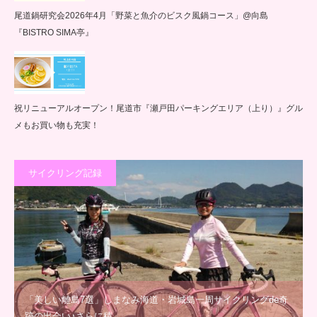
尾道鍋研究会2026年4月「野菜と魚介のビスク風鍋コース」@向島
『BISTRO SIMA亭』
祝リニューアルオープン！尾道市『瀬戸田パーキングエリア（上り）』グル
メもお買い物も充実！
サイクリング記録
「美しい離島7選」しまなみ海道・岩城島一周サイクリングde奇
跡の出会い♪さらに積…