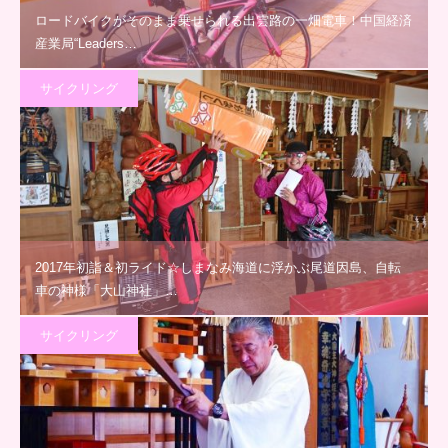
ロードバイクがそのまま乗せられる出雲路の一畑電車！中国経済
産業局“Leaders…
サイクリング
2017年初詣＆初ライド☆しまなみ海道に浮かぶ尾道因島、自転
車の神様「大山神社」…
サイクリング