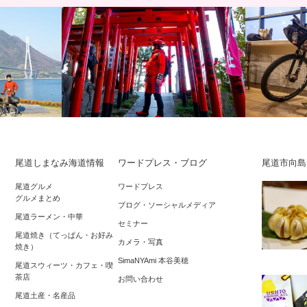
尾道しまなみ海道情報
ワードプレス・ブログ
尾道市向島
「しまなみ海
2020年初詣＆初ライド約40km☆尾道因
中国経済産
尾道グルメ
ワードプレス
グルメまとめ
イド同行＆バ
島、自転車の神様『大山神社』＆初カレ
ーリズム開
ブログ・ソーシャルメディア
尾道ラーメン・中華
ー…
会～Cy…
セミナー
尾道焼き（てっぱん・お好み
カメラ・写真
焼き）
SimaNYAmi 本谷美穂
尾道スウィーツ・カフェ・喫
茶店
お問い合わせ
尾道土産・名産品