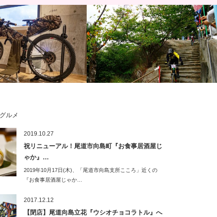
グルメ
業局「広域ラグジュアリーツ
RED BULL HOLY RIDE 2016 大迫力の
2019.10.27
発に向けたネットワーク構築
マウンテンバイクダウンヒ…
祝リニューアル！尾道市向島町『お食事居酒屋じ
ゃか』…
2019年10月17日(木)、「尾道市向島支所こころ」近くの
『お食事居酒屋じゃか…
2017.12.12
【閉店】尾道向島立花『ウシオチョコラトル』へ