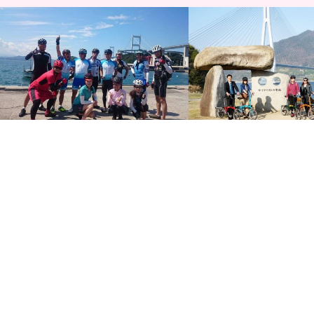
しまなみ海道・生口島『ちいさなお宿
【モニター】手ぶらで楽々
Link 輪空』kara来島海峡往復サイクリ
道らくらくサイクリング ガ
ン…
ス併走…