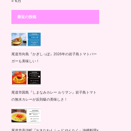
« 6月
最近の投稿
尾道市向島『かぎしっぽ』2026年の岩子島トマトバー
ガーも美味しい！
尾道市因島『しまなみカレー ルリヲン』岩子島トマト
の無水カレーが反則級の美味しさ！
尾道市高須町『おきなわんふ～ど ゆんたく』沖縄料理×