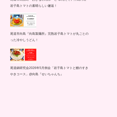
岩子島トマトの素晴らしい邂逅！
尾道市向島『向島製麺所』完熟岩子島トマトが丸ごとの
った冷やしうどん！
尾道鍋研究会2026年5月例会「岩子島トマトと鱧のすき
やきコース」@向島『せいちゃんち』
グ
サイクリング