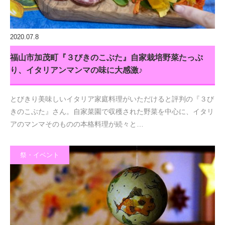
2020.07.8
福山市加茂町『３びきのこぶた』自家栽培野菜たっぷ
り、イタリアンマンマの味に大感激♪
とびきり美味しいイタリア家庭料理がいただけると評判の『３び
きのこぶた』さん。自家菜園で収穫された野菜を中心に、イタリ
アのマンマそのものの本格料理が続々と…
祭・イベント