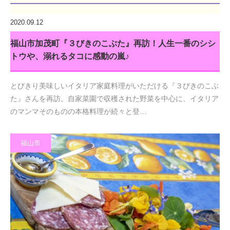
2020.09.12
福山市加茂町『３びきのこぶた』再訪！人生一番のシシ
トウや、溺れるタコに感動の嵐♪
とびきり美味しいイタリア家庭料理がいただける『３びきのこぶ
た』さんを再訪。自家菜園で収穫された野菜を中心に、イタリア
のマンマそのものの本格料理が続々と登…
福山市