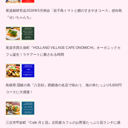
尾道鍋研究会2026年5月例会「岩子島トマトと鱧のすきやきコース」@向島
『せいちゃんち』
尾道市西久保町『HOLLAND VILLAGE CAFE ONOMICHI』オーガニックカ
フェ誕生！ラテアートに癒される時間
島根県 隠岐の島『八百杉』西郷港の名店で味わう、海の幸たっぷり6,600円
コースに大感激！
三次市甲奴町『Cafe 月と花』古民家カフェのお野菜たっぷり花ランチに感