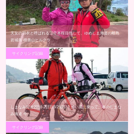
天女の羽衣と呼ばれる三千本桜目指して、ゆめしま海道の離島
岩城島 積善山ヒルクラ…
サイクリング記録
しまなみ縦走2018 2日目3/25(日)！追い風に乗って、春のしまな
み海道 今…
サイクリング記録