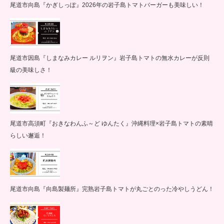
尾道市向島『かぎしっぽ』2026年の岩子島トマトバーガーも美味しい！
尾道市因島『しまなみカレー ルリヲン』岩子島トマトの無水カレーが反則
級の美味しさ！
尾道市高須町『おきなわんふ～ど ゆんたく』沖縄料理×岩子島トマトの素晴
らしい邂逅！
尾道市向島『向島製麺所』完熟岩子島トマトが丸ごとのった冷やしうどん！