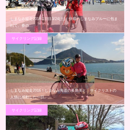
しまなみ縦走2018 1日目3/24(土)！快晴のしまなみブルーに包ま
れて、春の…
サイクリング記録
しまなみ縦走2016！しまなみ海道の多島美と、サイクリストの
人情に感動した一日。…
サイクリング記録