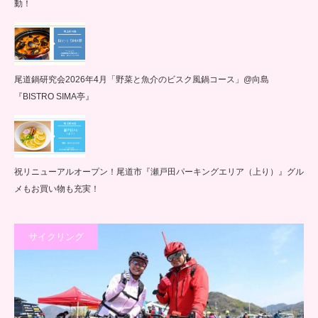
動！
尾道鍋研究会2026年4月「野菜と魚介のビスク風鍋コース」@向島
『BISTRO SIMA亭』
祝リニューアルオープン！尾道市『瀬戸田パーキングエリア（上り）』グル
メもお買い物も充実！
サイクリング