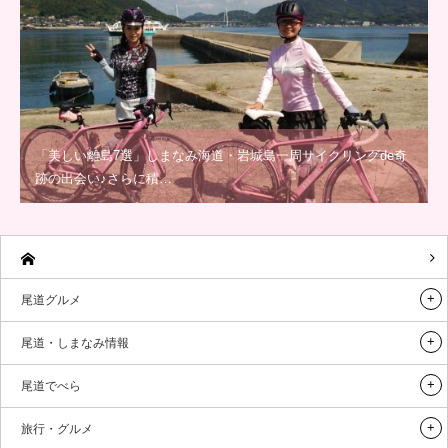
「美しい離島7選」しまなみ海道・岩城島一周サイクリングde奇
跡の出会い♪さらに積…
尾道グルメ
尾道・しまなみ情報
尾道でべら
旅行・グルメ