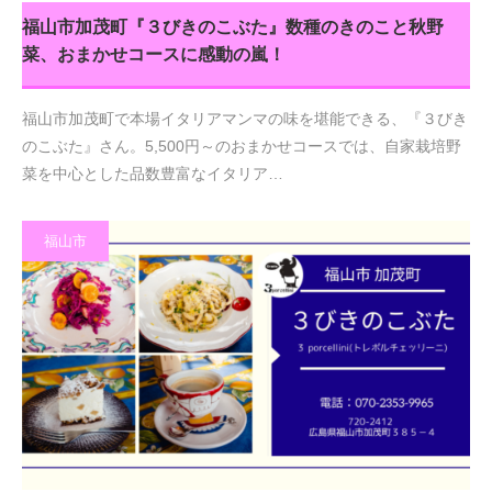
福山市加茂町『３びきのこぶた』数種のきのこと秋野
菜、おまかせコースに感動の嵐！
福山市加茂町で本場イタリアマンマの味を堪能できる、『３びき
のこぶた』さん。5,500円～のおまかせコースでは、自家栽培野
菜を中心とした品数豊富なイタリア…
福山市