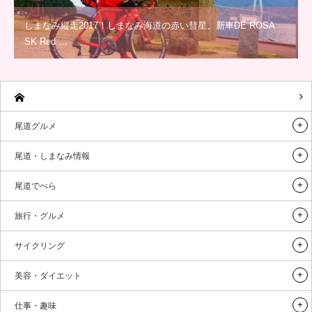
しまなみ縦走2017！しまなみ海道の赤い彗星、新車DE ROSA
SK Red …
尾道グルメ
尾道・しまなみ情報
尾道でべら
旅行・グルメ
サイクリング
美容・ダイエット
仕事・趣味