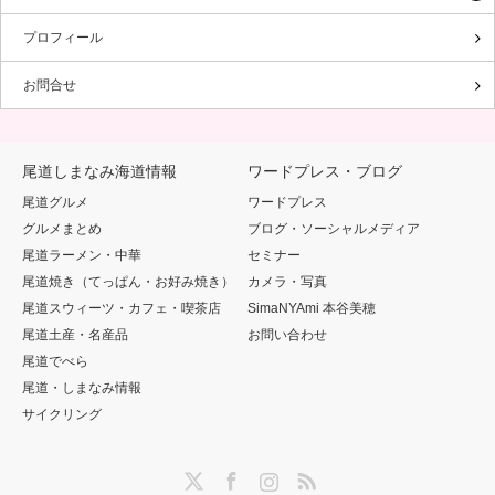
プロフィール
お問合せ
尾道しまなみ海道情報
ワードプレス・ブログ
尾道グルメ
ワードプレス
グルメまとめ
ブログ・ソーシャルメディア
尾道ラーメン・中華
セミナー
尾道焼き（てっぱん・お好み焼き）
カメラ・写真
尾道スウィーツ・カフェ・喫茶店
SimaNYAmi 本谷美穂
尾道土産・名産品
お問い合わせ
尾道でべら
尾道・しまなみ情報
サイクリング
Twitter
Facebook
Instagram
RSS