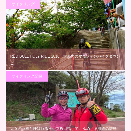
サイクリング
RED BULL HOLY RIDE 2016 大迫力のマウンテンバイクダウン
ヒ…
サイクリング記録
天女の羽衣と呼ばれる三千本桜目指して、ゆめしま海道の離島