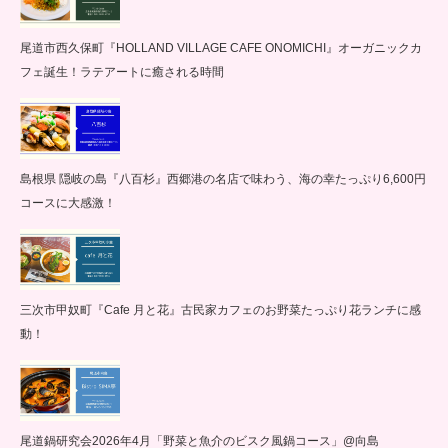
尾道市西久保町『HOLLAND VILLAGE CAFE ONOMICHI』オーガニックカ
フェ誕生！ラテアートに癒される時間
島根県 隠岐の島『八百杉』西郷港の名店で味わう、海の幸たっぷり6,600円
コースに大感激！
三次市甲奴町『Cafe 月と花』古民家カフェのお野菜たっぷり花ランチに感
動！
尾道鍋研究会2026年4月「野菜と魚介のビスク風鍋コース」@向島