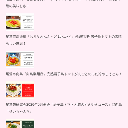
級の美味しさ！
尾道市高須町『おきなわんふ～ど ゆんたく』沖縄料理×岩子島トマトの素晴
らしい邂逅！
尾道市向島『向島製麺所』完熟岩子島トマトが丸ごとのった冷やしうどん！
尾道鍋研究会2026年5月例会「岩子島トマトと鱧のすきやきコース」@向島
『せいちゃんち』