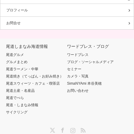
プロフィール
お問合せ
尾道しまなみ海道情報
ワードプレス・ブログ
尾道グルメ
ワードプレス
グルメまとめ
ブログ・ソーシャルメディア
尾道ラーメン・中華
セミナー
尾道焼き（てっぱん・お好み焼き）
カメラ・写真
尾道スウィーツ・カフェ・喫茶店
SimaNYAmi 本谷美穂
尾道土産・名産品
お問い合わせ
尾道でべら
尾道・しまなみ情報
サイクリング
Twitter
Facebook
Instagram
RSS