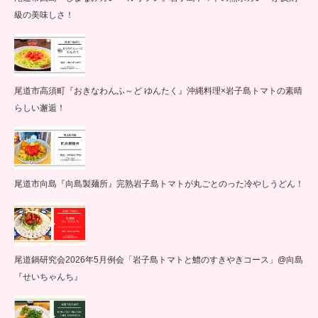
級の美味しさ！
尾道市高須町『おきなわんふ～ど ゆんたく』沖縄料理×岩子島トマトの素晴
らしい邂逅！
尾道市向島『向島製麺所』完熟岩子島トマトが丸ごとのった冷やしうどん！
尾道鍋研究会2026年5月例会「岩子島トマトと鱧のすきやきコース」@向島
『せいちゃんち』