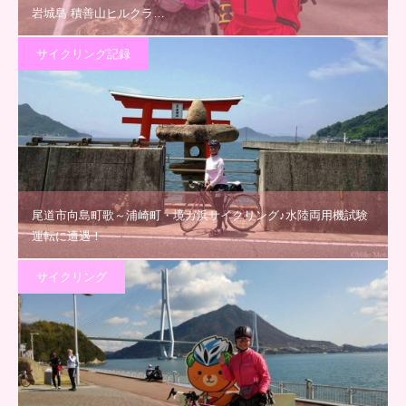
岩城島 積善山ヒルクラ…
サイクリング記録
尾道市向島町歌～浦崎町・境ガ浜サイクリング♪水陸両用機試験
運転に遭遇！
サイクリング