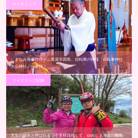
サイクリング
しまなみ海道に浮かぶ尾道市因島、自転車の神様「自転車神社
大山神社」へ参拝！
サイクリング記録
天女の羽衣と呼ばれる三千本桜目指して、ゆめしま海道の離島