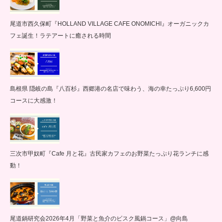
尾道市西久保町『HOLLAND VILLAGE CAFE ONOMICHI』オーガニックカ
フェ誕生！ラテアートに癒される時間
島根県 隠岐の島『八百杉』西郷港の名店で味わう、海の幸たっぷり6,600円
コースに大感激！
三次市甲奴町『Cafe 月と花』古民家カフェのお野菜たっぷり花ランチに感
動！
尾道鍋研究会2026年4月「野菜と魚介のビスク風鍋コース」@向島