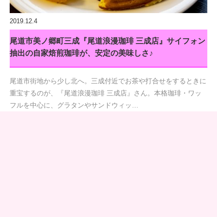
2019.12.4
尾道市美ノ郷町三成『尾道浪漫珈琲 三成店』サイフォン
抽出の自家焙煎珈琲が、安定の美味しさ♪
尾道市街地から少し北へ。三成付近でお茶や打合せをするときに
重宝するのが、『尾道浪漫珈琲 三成店』さん。本格珈琲・ワッ
フルを中心に、グラタンやサンドウィッ…