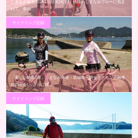
しまなみ縦走2018 1日目3/24(土)！快晴のしまなみブルーに包ま
れて、春の…
サイクリング記録
「美しい離島7選」しまなみ海道・岩城島一周サイクリングde奇
跡の出会い♪さらに積…
サイクリング記録