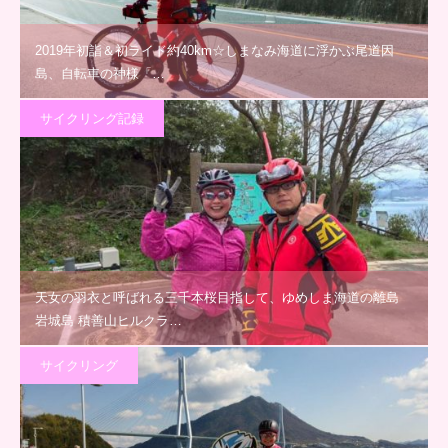
2019年初詣＆初ライド約40km☆しまなみ海道に浮かぶ尾道因
島、自転車の神様「…
サイクリング記録
天女の羽衣と呼ばれる三千本桜目指して、ゆめしま海道の離島
岩城島 積善山ヒルクラ…
サイクリング