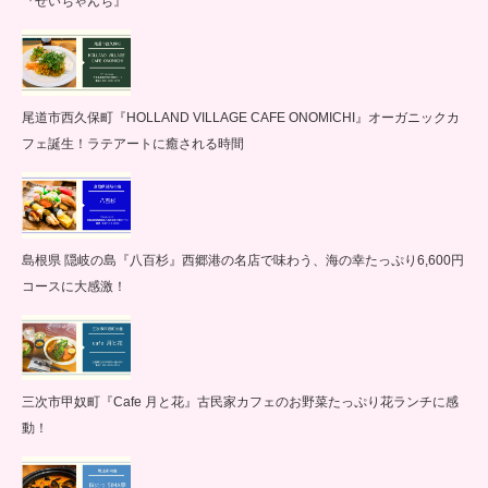
『せいちゃんち』
尾道市西久保町『HOLLAND VILLAGE CAFE ONOMICHI』オーガニックカ
フェ誕生！ラテアートに癒される時間
島根県 隠岐の島『八百杉』西郷港の名店で味わう、海の幸たっぷり6,600円
コースに大感激！
三次市甲奴町『Cafe 月と花』古民家カフェのお野菜たっぷり花ランチに感
動！