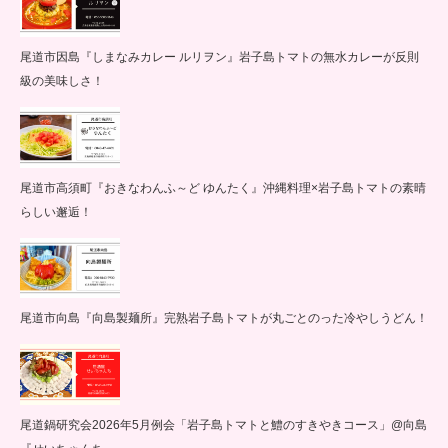
尾道市因島『しまなみカレー ルリヲン』岩子島トマトの無水カレーが反則
級の美味しさ！
尾道市高須町『おきなわんふ～ど ゆんたく』沖縄料理×岩子島トマトの素晴
らしい邂逅！
尾道市向島『向島製麺所』完熟岩子島トマトが丸ごとのった冷やしうどん！
尾道鍋研究会2026年5月例会「岩子島トマトと鱧のすきやきコース」@向島