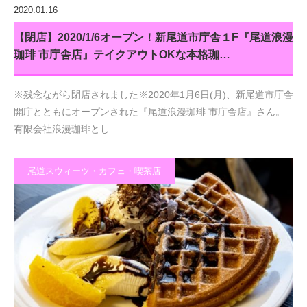
2020.01.16
【閉店】2020/1/6オープン！新尾道市庁舎１F『尾道浪漫
珈琲 市庁舎店』テイクアウトOKな本格珈…
※残念ながら閉店されました※2020年1月6日(月)、新尾道市庁舎
開庁とともにオープンされた『尾道浪漫珈琲 市庁舎店』さん。
有限会社浪漫珈琲とし…
尾道スウィーツ・カフェ・喫茶店