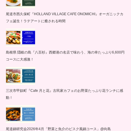
尾道市西久保町『HOLLAND VILLAGE CAFE ONOMICHI』オーガニックカ
フェ誕生！ラテアートに癒される時間
島根県 隠岐の島『八百杉』西郷港の名店で味わう、海の幸たっぷり6,600円
コースに大感激！
三次市甲奴町『Cafe 月と花』古民家カフェのお野菜たっぷり花ランチに感
動！
尾道鍋研究会2026年4月「野菜と魚介のビスク風鍋コース」@向島