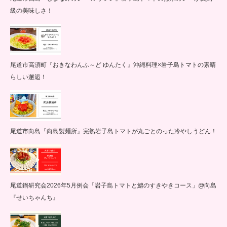
級の美味しさ！
尾道市高須町『おきなわんふ～ど ゆんたく』沖縄料理×岩子島トマトの素晴
らしい邂逅！
尾道市向島『向島製麺所』完熟岩子島トマトが丸ごとのった冷やしうどん！
尾道鍋研究会2026年5月例会「岩子島トマトと鱧のすきやきコース」@向島
『せいちゃんち』