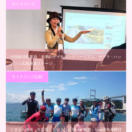
サイクリング
中国経済産業局「未来のサイクリングツーリズム」サクラ・ハッ
カソン広島尾道ステージ…
サイクリング記録
しまなみ海道・生口島『ちいさなお宿Link 輪空』kara来島海峡往