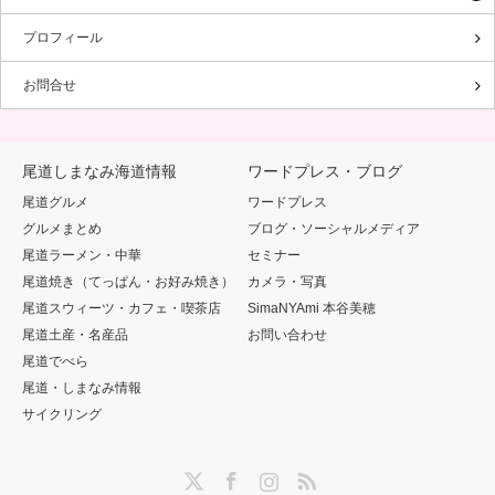
プロフィール
お問合せ
尾道しまなみ海道情報
ワードプレス・ブログ
尾道グルメ
ワードプレス
グルメまとめ
ブログ・ソーシャルメディア
尾道ラーメン・中華
セミナー
尾道焼き（てっぱん・お好み焼き）
カメラ・写真
尾道スウィーツ・カフェ・喫茶店
SimaNYAmi 本谷美穂
尾道土産・名産品
お問い合わせ
尾道でべら
尾道・しまなみ情報
サイクリング
Twitter
Facebook
Instagram
RSS