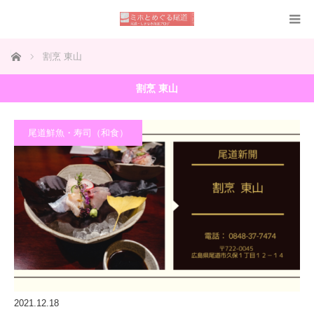
ホーム
割烹 東山
割烹 東山
尾道鮮魚・寿司（和食）
2021.12.18