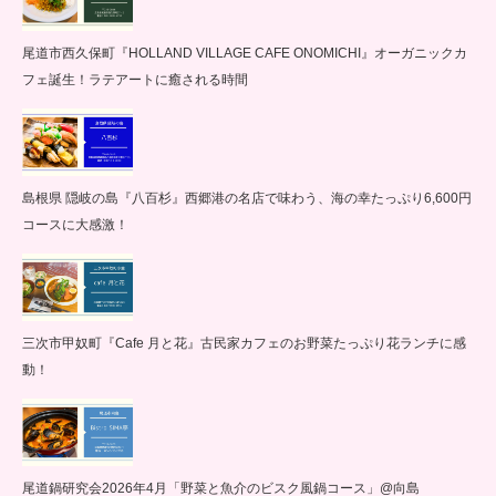
尾道市西久保町『HOLLAND VILLAGE CAFE ONOMICHI』オーガニックカ
フェ誕生！ラテアートに癒される時間
島根県 隠岐の島『八百杉』西郷港の名店で味わう、海の幸たっぷり6,600円
コースに大感激！
三次市甲奴町『Cafe 月と花』古民家カフェのお野菜たっぷり花ランチに感
動！
尾道鍋研究会2026年4月「野菜と魚介のビスク風鍋コース」@向島