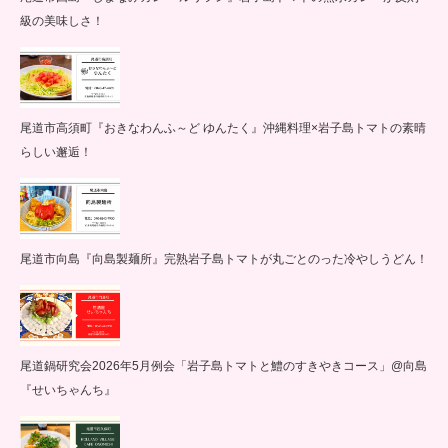
級の美味しさ！
尾道市高須町『おきなわんふ～ど ゆんたく』沖縄料理×岩子島トマトの素晴
らしい邂逅！
尾道市向島『向島製麺所』完熟岩子島トマトが丸ごとのった冷やしうどん！
尾道鍋研究会2026年5月例会「岩子島トマトと鱧のすきやきコース」@向島
『せいちゃんち』