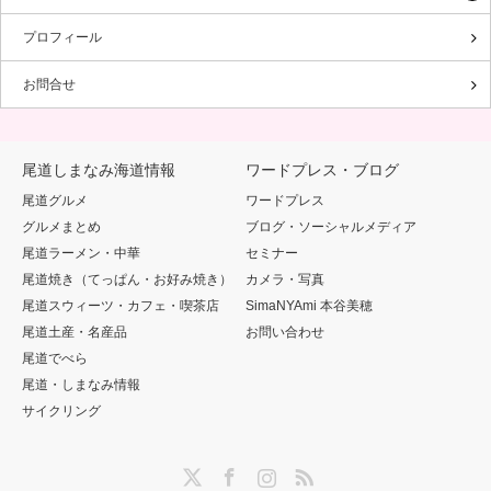
プロフィール
お問合せ
尾道しまなみ海道情報
ワードプレス・ブログ
尾道グルメ
ワードプレス
グルメまとめ
ブログ・ソーシャルメディア
尾道ラーメン・中華
セミナー
尾道焼き（てっぱん・お好み焼き）
カメラ・写真
尾道スウィーツ・カフェ・喫茶店
SimaNYAmi 本谷美穂
尾道土産・名産品
お問い合わせ
尾道でべら
尾道・しまなみ情報
サイクリング
Twitter
Facebook
Instagram
RSS