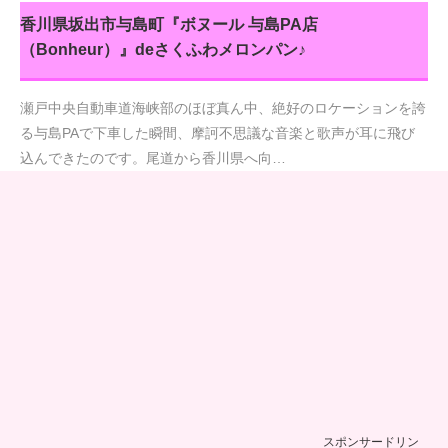
香川県坂出市与島町『ボヌール 与島PA店
（Bonheur）』deさくふわメロンパン♪
瀬戸中央自動車道海峡部のほぼ真ん中、絶好のロケーションを誇
る与島PAで下車した瞬間、摩訶不思議な音楽と歌声が耳に飛び
込んできたのです。尾道から香川県へ向…
スポンサードリン