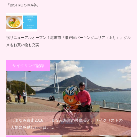
『BISTRO SIMA亭』
祝リニューアルオープン！尾道市『瀬戸田パーキングエリア（上り）』グル
メもお買い物も充実！
サイクリング記録
しまなみ縦走2016！しまなみ海道の多島美と、サイクリストの
人情に感動した一日。…