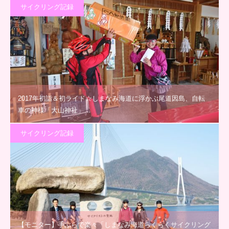
サイクリング記録
2017年初詣＆初ライド☆しまなみ海道に浮かぶ尾道因島、自転
車の神様「大山神社」…
サイクリング記録
【モニター】手ぶらで楽々「しまなみ海道らくらくサイクリング