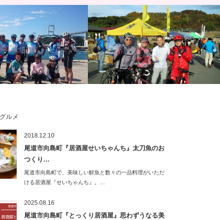
グルメ
道・生口島『ちいさなお宿
大好きな『カペルミュール』がご出店！
2018.12.10
』kara来島海峡往復サイクリ
瀬戸内しまなみ・ゆめしま海道サイクリ
尾道市向島町『居酒屋せいちゃんち』太刀魚のお
ング大会…
つくり…
尾道市向島町で、美味しい鮮魚と数々の一品料理がいただ
ける居酒屋『せいちゃんち』。…
2025.08.16
尾道市向島町『とっくり居酒屋』思わずうなる美