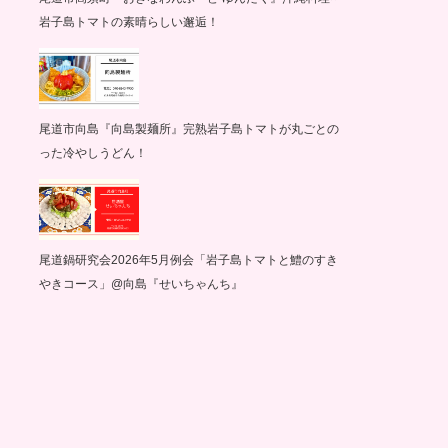
岩子島トマトの素晴らしい邂逅！
尾道市向島『向島製麺所』完熟岩子島トマトが丸ごとの
った冷やしうどん！
尾道鍋研究会2026年5月例会「岩子島トマトと鱧のすき
やきコース」@向島『せいちゃんち』
グ記録
サイクリング