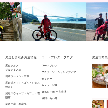
尾道しまなみ海道情報
ワードプレス・ブログ
尾道市向島
2016 大迫力の
2019年初詣＆初ライド約40km☆しまな
しまなみ海
尾道グルメ
ワードプレス
グルメまとめ
…
み海道に浮かぶ尾道因島、自転車の神様
Link 輪空
ブログ・ソーシャルメディア
尾道ラーメン・中華
「…
ン…
セミナー
尾道焼き（てっぱん・お好み
カメラ・写真
焼き）
SimaNYAmi 本谷美穂
尾道スウィーツ・カフェ・喫
茶店
お問い合わせ
尾道土産・名産品