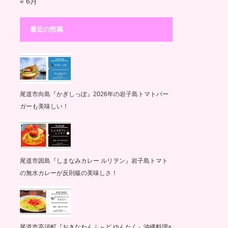
« 6月
最近の投稿
尾道市向島『かぎしっぽ』2026年の岩子島トマトバー
ガーも美味しい！
尾道市因島『しまなみカレー ルリヲン』岩子島トマト
の無水カレーが反則級の美味しさ！
尾道市高須町『おきなわんふ～ど ゆんたく』沖縄料理×