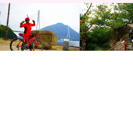
しまなみ縦走2017！しまなみ海道の赤い
RED BULL HOLY RIDE 
彗星、新車DE ROSA SK Red …
マウンテンバイクダウンヒ