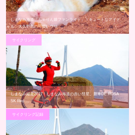
しまなみ海道『ちゃりん娘ファンライド』！キュートなアイド
ル、大久野島の可愛いウサ…
サイクリング
しまなみ縦走2017！しまなみ海道の赤い彗星、新車DE ROSA
SK Red …
サイクリング記録