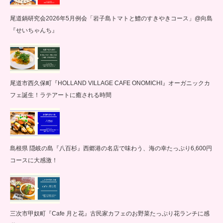
尾道鍋研究会2026年5月例会「岩子島トマトと鱧のすきやきコース」@向島
『せいちゃんち』
尾道市西久保町『HOLLAND VILLAGE CAFE ONOMICHI』オーガニックカ
フェ誕生！ラテアートに癒される時間
島根県 隠岐の島『八百杉』西郷港の名店で味わう、海の幸たっぷり6,600円
コースに大感激！
三次市甲奴町『Cafe 月と花』古民家カフェのお野菜たっぷり花ランチに感