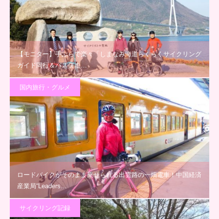
【モニター】手ぶらで楽々「しまなみ海道らくらくサイクリング
ガイド同行＆バス併走…
国内旅行・グルメ
ロードバイクがそのまま乗せられる出雲路の一畑電車！中国経済
産業局“Leaders…
サイクリング記録