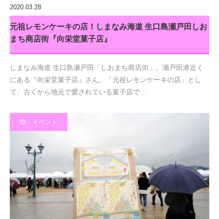
2020.03.28
元祖レモンケーキの店！しまなみ海道 生口島瀬戸田しお
まち商店街『向栄堂菓子店』
しまなみ海道 生口島瀬戸田「しおまち商店街」、瀬戸田港近く
にある『向栄堂菓子店』さん。「元祖レモンケーキの店」とし
て、古くから地元で愛されている菓子店で…
祭・イベント