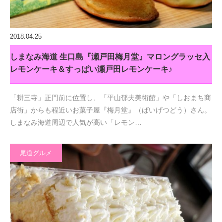
2018.04.25
しまなみ海道 生口島『瀬戸田梅月堂』マロングラッセ入
レモンケーキ＆すっぱい瀬戸田レモンケーキ♪
「耕三寺」正門前に位置し、「平山郁夫美術館」や「しおまち商
店街」からも程近いお菓子屋『梅月堂』（ばいげつどう）さん。
しまなみ海道周辺で人気が高い「レモン…
尾道グルメ