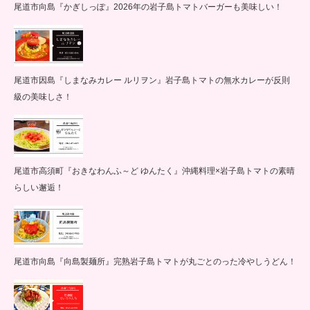
尾道市向島『かぎしっぽ』2026年の岩子島トマトバーガーも美味しい！
尾道市因島『しまなみカレー ルリヲン』岩子島トマトの無水カレーが反則
級の美味しさ！
尾道市高須町『おきなわんふ～ど ゆんたく』沖縄料理×岩子島トマトの素晴
らしい邂逅！
尾道市向島『向島製麺所』完熟岩子島トマトが丸ごとのった冷やしうどん！