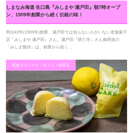
しまなみ海道 生口島『みしまや 瀬戸田』朝7時オープ
ン、1909年創業から続く伝統の味！
明治42年(1909年)創業、瀬戸田では知らない人がいない老舗菓子
店『みしまや 瀬戸田』さん。瀬戸田『耕三寺』さん御用達の
「みしま饅頭」は、創業から続く…
尾道スウィーツ・カフェ・喫茶店