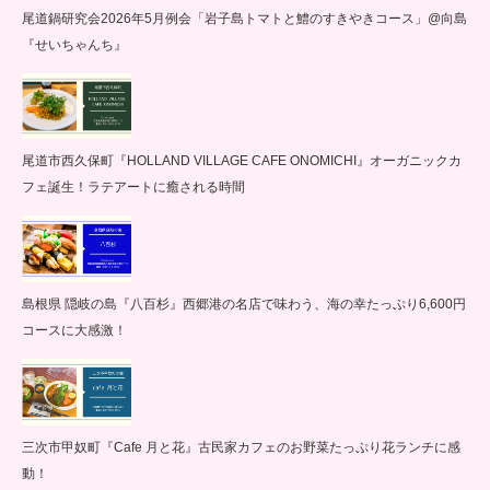
尾道鍋研究会2026年5月例会「岩子島トマトと鱧のすきやきコース」@向島
『せいちゃんち』
尾道市西久保町『HOLLAND VILLAGE CAFE ONOMICHI』オーガニックカ
フェ誕生！ラテアートに癒される時間
島根県 隠岐の島『八百杉』西郷港の名店で味わう、海の幸たっぷり6,600円
コースに大感激！
三次市甲奴町『Cafe 月と花』古民家カフェのお野菜たっぷり花ランチに感
動！