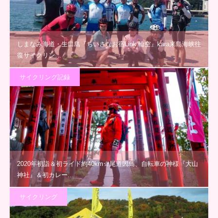
しまなみ海道・生口島『ちいさなお宿Link 輪空』kara来島海峡往
復サイクリン…
サイクリング記録
2020年初詣＆初ライド約40km☆尾道因島、自転車の神様『大山
神社』＆初カレー…
サイクリング