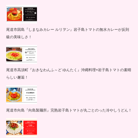
尾道市因島『しまなみカレー ルリヲン』岩子島トマトの無水カレーが反則
級の美味しさ！
尾道市高須町『おきなわんふ～ど ゆんたく』沖縄料理×岩子島トマトの素晴
らしい邂逅！
尾道市向島『向島製麺所』完熟岩子島トマトが丸ごとのった冷やしうどん！