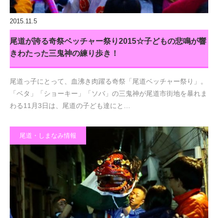
2015.11.5
尾道が誇る奇祭ベッチャー祭り2015☆子どもの悲鳴が響
きわたった三鬼神の練り歩き！
尾道っ子にとって、血沸き肉躍る奇祭「尾道ベッチャー祭り」。
「ベタ」「ショーキー」「ソバ」の三鬼神が尾道市街地を暴れま
わる11月3日は、尾道の子ども達にと…
尾道・しまなみ情報