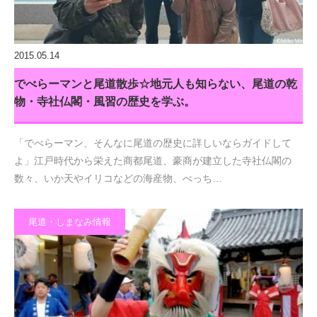
2015.05.14
でべらーマンと尾道散歩☆地元人も知らない、尾道の乾
物・寺社仏閣・風習の歴史を学ぶ。
「でべらーマン、そんなに尾道の歴史に詳しいならガイドして
よ」江戸時代から栄えた商都尾道、豪商が建立した寺社仏閣の
数々、いか天やイリコなどの海産物、べっち…
尾道・しまなみ情報