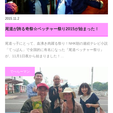
2015.11.2
尾道が誇る奇祭☆ベッチャー祭り2015が始まった！
尾道っ子にとって、血沸き肉躍る祭り！NHK朝の連続テレビ小説
「てっぱん」で全国的に有名になった『尾道ベッチャー祭り』
が、11月1日夜から始まりました！…
でべらーマン