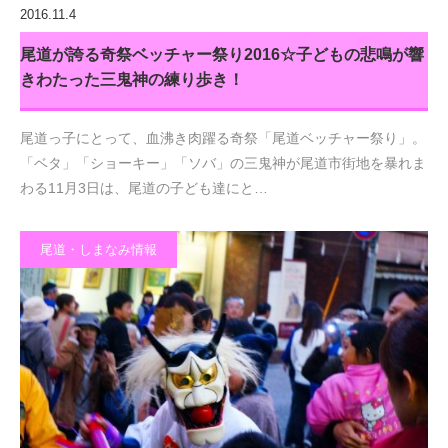
2016.11.4
尾道が誇る奇祭ベッチャー祭り2016☆子どもの悲鳴が響
きわたった三鬼神の練り歩き！
尾道っ子にとって、血沸き肉躍る奇祭「尾道ベッチャー祭り」。
「ベタ」「ショーキー」「ソバ」の三鬼神が尾道市街地を暴れま
わる11月3日は、尾道の子ども達にと…
尾道・しまなみ情報