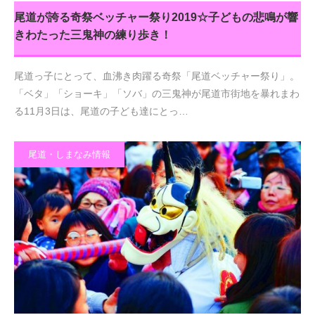
尾道が誇る奇祭ベッチャー祭り2019☆子どもの悲鳴が響
きわたった三鬼神の練り歩き！
尾道っ子にとって、血沸き肉躍る奇祭「尾道ベッチャー祭り」。
「ベタ」「ショーキ」「ソバ」の三鬼神が尾道市街地を暴れまわ
る11月3日は、尾道の子ども達にとっ…
尾道・しまなみ情報