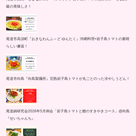
級の美味しさ！
尾道市高須町『おきなわんふ～ど ゆんたく』沖縄料理×岩子島トマトの素晴
らしい邂逅！
尾道市向島『向島製麺所』完熟岩子島トマトが丸ごとのった冷やしうどん！
尾道鍋研究会2026年5月例会「岩子島トマトと鱧のすきやきコース」@向島
『せいちゃんち』