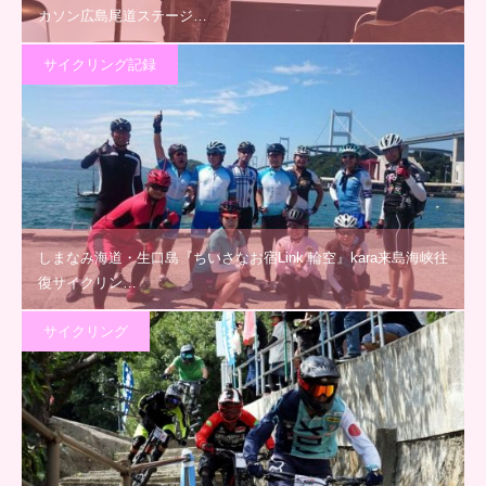
カソン広島尾道ステージ…
サイクリング記録
しまなみ海道・生口島『ちいさなお宿Link 輪空』kara来島海峡往
復サイクリン…
サイクリング