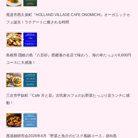
尾道市西久保町『HOLLAND VILLAGE CAFE ONOMICHI』オーガニックカ
フェ誕生！ラテアートに癒される時間
島根県 隠岐の島『八百杉』西郷港の名店で味わう、海の幸たっぷり6,600円
コースに大感激！
三次市甲奴町『Cafe 月と花』古民家カフェのお野菜たっぷり花ランチに感
動！
尾道鍋研究会2026年4月「野菜と魚介のビスク風鍋コース」@向島