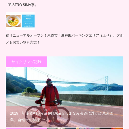
『BISTRO SIMA亭』
祝リニューアルオープン！尾道市『瀬戸田パーキングエリア（上り）』グル
メもお買い物も充実！
サイクリング記録
2019年初詣＆初ライド約40km☆しまなみ海道に浮かぶ尾道因
島、自転車の神様「…