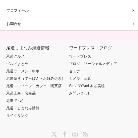
プロフィール
お問合せ
尾道しまなみ海道情報
ワードプレス・ブログ
尾道グルメ
ワードプレス
グルメまとめ
ブログ・ソーシャルメディア
尾道ラーメン・中華
セミナー
尾道焼き（てっぱん・お好み焼き）
カメラ・写真
尾道スウィーツ・カフェ・喫茶店
SimaNYAmi 本谷美穂
尾道土産・名産品
お問い合わせ
尾道でべら
尾道・しまなみ情報
サイクリング
Twitter
Facebook
Instagram
RSS