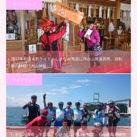
サイクリング
2017年初詣＆初ライド☆しまなみ海道に浮かぶ尾道因島、自転
車の神様「大山神社」…
サイクリング
しまなみ海道・生口島『ちいさなお宿Link 輪空』kara来島海峡往