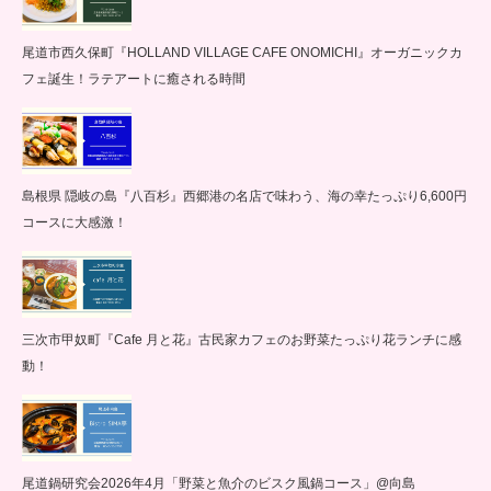
尾道市西久保町『HOLLAND VILLAGE CAFE ONOMICHI』オーガニックカ
フェ誕生！ラテアートに癒される時間
島根県 隠岐の島『八百杉』西郷港の名店で味わう、海の幸たっぷり6,600円
コースに大感激！
三次市甲奴町『Cafe 月と花』古民家カフェのお野菜たっぷり花ランチに感
動！
尾道鍋研究会2026年4月「野菜と魚介のビスク風鍋コース」@向島