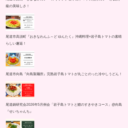
級の美味しさ！
尾道市高須町『おきなわんふ～ど ゆんたく』沖縄料理×岩子島トマトの素晴
らしい邂逅！
尾道市向島『向島製麺所』完熟岩子島トマトが丸ごとのった冷やしうどん！
尾道鍋研究会2026年5月例会「岩子島トマトと鱧のすきやきコース」@向島
『せいちゃんち』