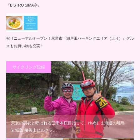
『BISTRO SIMA亭』
祝リニューアルオープン！尾道市『瀬戸田パーキングエリア（上り）』グル
メもお買い物も充実！
サイクリング記録
天女の羽衣と呼ばれる三千本桜目指して、ゆめしま海道の離島
岩城島 積善山ヒルクラ…