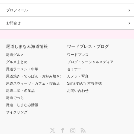
プロフィール
お問合せ
尾道しまなみ海道情報
ワードプレス・ブログ
尾道グルメ
ワードプレス
グルメまとめ
ブログ・ソーシャルメディア
尾道ラーメン・中華
セミナー
尾道焼き（てっぱん・お好み焼き）
カメラ・写真
尾道スウィーツ・カフェ・喫茶店
SimaNYAmi 本谷美穂
尾道土産・名産品
お問い合わせ
尾道でべら
尾道・しまなみ情報
サイクリング
Twitter
Facebook
Instagram
RSS