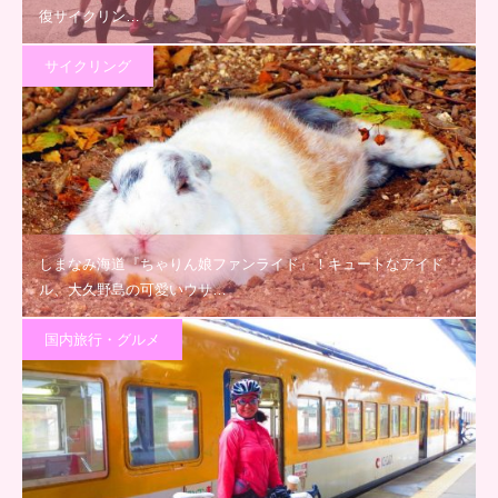
復サイクリン…
サイクリング
しまなみ海道『ちゃりん娘ファンライド』！キュートなアイド
ル、大久野島の可愛いウサ…
国内旅行・グルメ