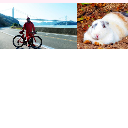
2019年初詣＆初ライド約40km☆しまな
しまなみ海道『ちゃりん娘
み海道に浮かぶ尾道因島、自転車の神様
ド』！キュートなアイドル
「…
可愛いウサ…