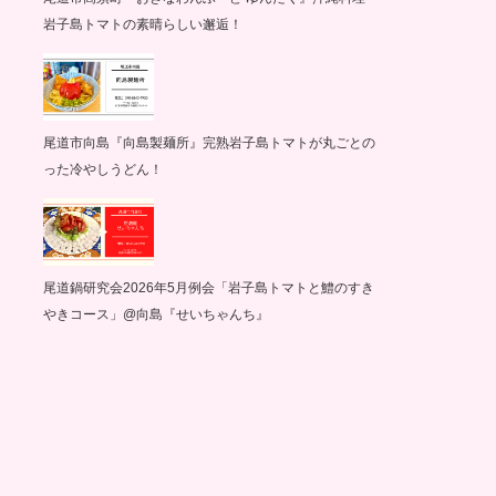
岩子島トマトの素晴らしい邂逅！
尾道市向島『向島製麺所』完熟岩子島トマトが丸ごとの
った冷やしうどん！
尾道鍋研究会2026年5月例会「岩子島トマトと鱧のすき
やきコース」@向島『せいちゃんち』
グ
サイクリング