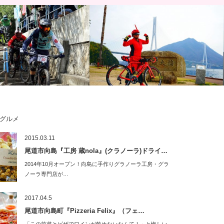
グルメ
 HOLY RIDE 2017 大迫力の
しまなみ縦走2017！しまなみ海道の赤い
2015.03.11
バイクダウンヒ…
彗星、新車DE ROSA SK Red …
尾道市向島『工房 蔵nola』(クラノーラ)ドライ…
2014年10月オープン！向島に手作りグラノーラ工房・グラ
ノーラ専門店が…
2017.04.5
尾道市向島町『Pizzeria Felix』（フェ…