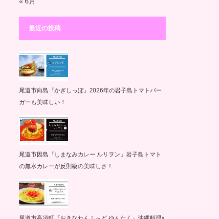
« 6月
最近の投稿
尾道市向島『かぎしっぽ』2026年の岩子島トマトバー
ガーも美味しい！
尾道市因島『しまなみカレー ルリヲン』岩子島トマト
の無水カレーが反則級の美味しさ！
尾道市高須町『おきなわんふ～ど ゆんたく』沖縄料理×