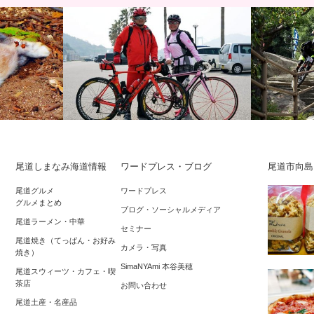
尾道しまなみ海道情報
ワードプレス・ブログ
尾道市向島
ファンライ
しまなみ縦走2018 2日目3/25(日)！追い
RED BULL
尾道グルメ
ワードプレス
グルメまとめ
、大久野島の
風に乗って、春のしまなみ海道 今…
マウンテン
ブログ・ソーシャルメディア
尾道ラーメン・中華
セミナー
尾道焼き（てっぱん・お好み
カメラ・写真
焼き）
SimaNYAmi 本谷美穂
尾道スウィーツ・カフェ・喫
茶店
お問い合わせ
尾道土産・名産品