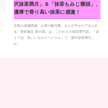
沢抹茶満月」＆「抹茶もみじ饅頭」、
濃厚で香り高い抹茶に感激！
広島の老舗茶補「お茶の駿河園」さんが手がけておられ
る『茶匠鑑定 茶の環』は、こだわりの抹茶専門店。「深
イイ話 旨いいものスペシャル」で「贅沢抹茶満月」
が…