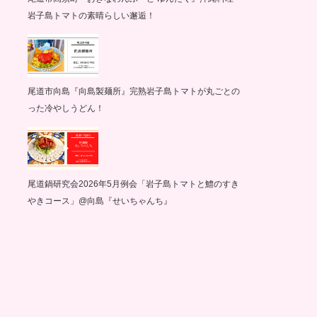
岩子島トマトの素晴らしい邂逅！
尾道市向島『向島製麺所』完熟岩子島トマトが丸ごとの
った冷やしうどん！
尾道鍋研究会2026年5月例会「岩子島トマトと鱧のすき
やきコース」@向島『せいちゃんち』
グ記録
サイクリング記録