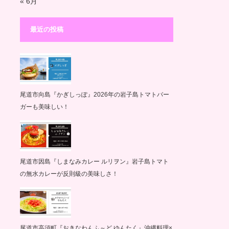
« 6月
最近の投稿
尾道市向島『かぎしっぽ』2026年の岩子島トマトバー
ガーも美味しい！
尾道市因島『しまなみカレー ルリヲン』岩子島トマト
の無水カレーが反則級の美味しさ！
尾道市高須町『おきなわんふ～ど ゆんたく』沖縄料理×