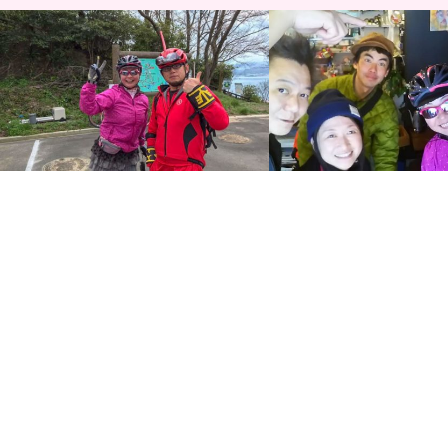
天女の羽衣と呼ばれる三千本桜目指し
2018年初詣＆初ライド☆
て、ゆめしま海道の離島 岩城島 積善山
浮かぶ尾道因島、自転車の
ヒルクラ…
社」…