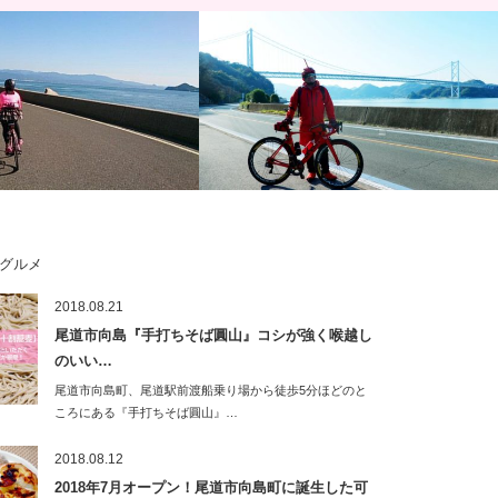
グルメ
道サイクリング 復路編：呉
2019年初詣＆初ライド約40km☆しまな
2018.08.21
崎下島南部周遊～岡村島 約
み海道に浮かぶ尾道因島、自転車の神様
尾道市向島『手打ちそば圓山』コシが強く喉越し
「…
のいい…
尾道市向島町、尾道駅前渡船乗り場から徒歩5分ほどのと
ころにある『手打ちそば圓山』…
2018.08.12
2018年7月オープン！尾道市向島町に誕生した可