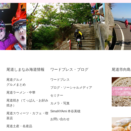
尾道しまなみ海道情報
ワードプレス・ブログ
尾道市向島
しまなみ海道に
RED BULL HOLY RIDE 2016 大迫力の
とびしま海
尾道グルメ
ワードプレス
グルメまとめ
神様「大山神
マウンテンバイクダウンヒ…
市川尻～大
ブログ・ソーシャルメディア
尾道ラーメン・中華
40km…
セミナー
尾道焼き（てっぱん・お好み
カメラ・写真
焼き）
SimaNYAmi 本谷美穂
尾道スウィーツ・カフェ・喫
茶店
お問い合わせ
尾道土産・名産品