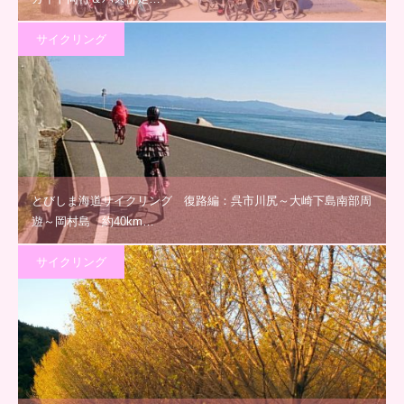
サイクリング
とびしま海道サイクリング 復路編：呉市川尻～大崎下島南部周
遊～岡村島 約40km…
サイクリング