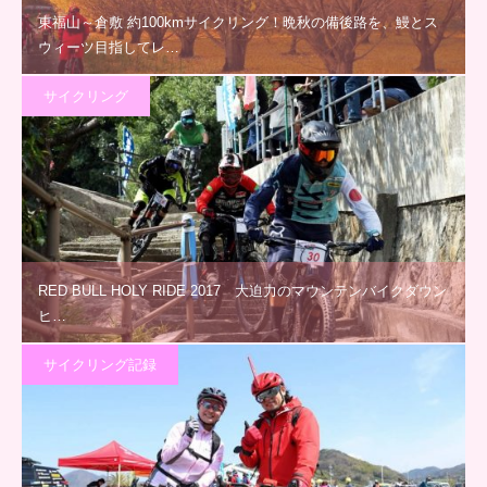
東福山～倉敷 約100kmサイクリング！晩秋の備後路を、鰻とス
ウィーツ目指してレ…
サイクリング
RED BULL HOLY RIDE 2017 大迫力のマウンテンバイクダウン
ヒ…
サイクリング記録