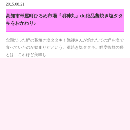
2015.08.21
高知市帯屋町ひろめ市場『明神丸』de絶品藁焼き塩タタ
キをおかわり♪
念願だった鰹の藁焼き塩タタキ！漁師さんが釣れたての鰹を塩で
食べていたのが始まりだという、藁焼き塩タタキ。鮮度抜群の鰹
とは、これほど美味し…