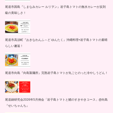
尾道市因島『しまなみカレー ルリヲン』岩子島トマトの無水カレーが反則
級の美味しさ！
尾道市高須町『おきなわんふ～ど ゆんたく』沖縄料理×岩子島トマトの素晴
らしい邂逅！
尾道市向島『向島製麺所』完熟岩子島トマトが丸ごとのった冷やしうどん！
尾道鍋研究会2026年5月例会「岩子島トマトと鱧のすきやきコース」@向島
『せいちゃんち』