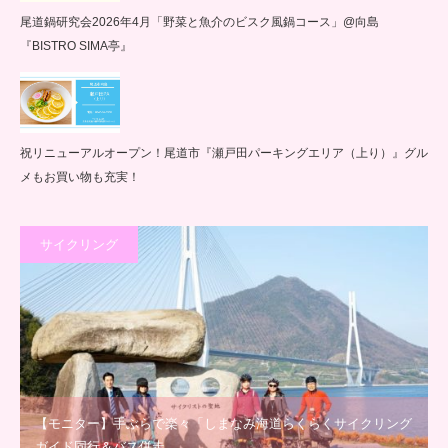
尾道鍋研究会2026年4月「野菜と魚介のビスク風鍋コース」@向島
『BISTRO SIMA亭』
祝リニューアルオープン！尾道市『瀬戸田パーキングエリア（上り）』グル
メもお買い物も充実！
サイクリング
【モニター】手ぶらで楽々「しまなみ海道らくらくサイクリング
ガイド同行＆バス併走…