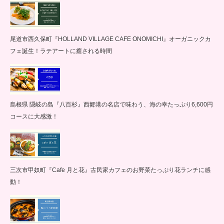
尾道市西久保町『HOLLAND VILLAGE CAFE ONOMICHI』オーガニックカ
フェ誕生！ラテアートに癒される時間
島根県 隠岐の島『八百杉』西郷港の名店で味わう、海の幸たっぷり6,600円
コースに大感激！
三次市甲奴町『Cafe 月と花』古民家カフェのお野菜たっぷり花ランチに感
動！