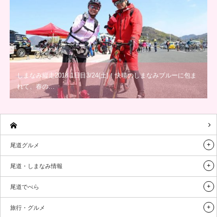
しまなみ縦走2018 1日目3/24(土)！快晴のしまなみブルーに包ま
れて、春の…
尾道グルメ
尾道・しまなみ情報
尾道でべら
旅行・グルメ