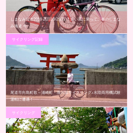
しまなみ縦走2018 2日目3/25(日)！追い風に乗って、春のしまな
み海道 今…
サイクリング記録
尾道市向島町歌～浦崎町・境ガ浜サイクリング♪水陸両用機試験
運転に遭遇！
サイクリング