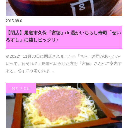
2015.08.6
【閉店】尾道市久保『宮徳』de温かいちらし寿司「せい
ろすし」に嬉しビックリ♪
※2022年11月30日に閉店されました※「ちらし寿司があったか
いって、何それ？」尾道へいらした方を『宮徳』さんへご案内す
ると、必ずこう驚かれま…
おとりよせ