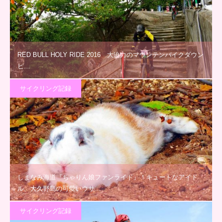
RED BULL HOLY RIDE 2016 大迫力のマウンテンバイクダウン
ヒ…
サイクリング記録
しまなみ海道『ちゃりん娘ファンライド』！キュートなアイド
ル、大久野島の可愛いウサ…
サイクリング記録