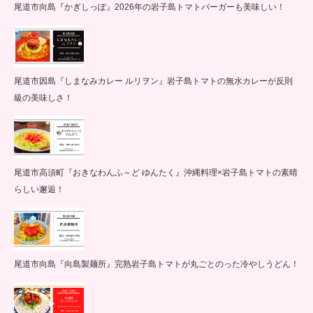
尾道市向島『かぎしっぽ』2026年の岩子島トマトバーガーも美味しい！
尾道市因島『しまなみカレー ルリヲン』岩子島トマトの無水カレーが反則
級の美味しさ！
尾道市高須町『おきなわんふ～ど ゆんたく』沖縄料理×岩子島トマトの素晴
らしい邂逅！
尾道市向島『向島製麺所』完熟岩子島トマトが丸ごとのった冷やしうどん！