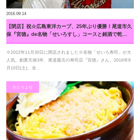
2016.09.14
【閉店】祝☆広島東洋カープ、25年ぶり優勝！尾道市久
保『宮徳』de名物「せいろすし」コースと銘酒で乾…
※2022年11月30日に閉店されました※名物「せいろ寿司」が大
人気。創業天保3年、尾道最古の寿司店『宮徳』さん。2016年9
月10日(土)、全…
おとりよせ