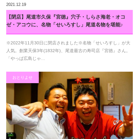
2021.12.19
【閉店】尾道市久保『宮徳』穴子・しらさ海老・オコ
ゼ・アコウに、名物「せいろすし」尾道名物を堪能♪
※2022年11月30日に閉店されました※名物「せいろすし」が大
人気。創業天保3年(1832年)、尾道最古の寿司店『宮徳』さん。
「やっぱ広島じゃ…
おとりよせ