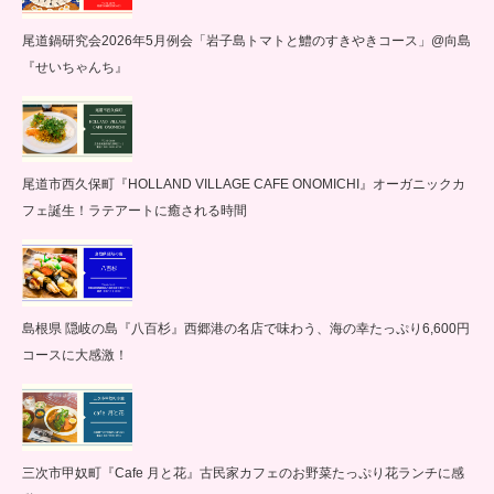
尾道鍋研究会2026年5月例会「岩子島トマトと鱧のすきやきコース」@向島
『せいちゃんち』
尾道市西久保町『HOLLAND VILLAGE CAFE ONOMICHI』オーガニックカ
フェ誕生！ラテアートに癒される時間
島根県 隠岐の島『八百杉』西郷港の名店で味わう、海の幸たっぷり6,600円
コースに大感激！
三次市甲奴町『Cafe 月と花』古民家カフェのお野菜たっぷり花ランチに感