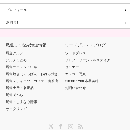
プロフィール
お問合せ
尾道しまなみ海道情報
ワードプレス・ブログ
尾道グルメ
ワードプレス
グルメまとめ
ブログ・ソーシャルメディア
尾道ラーメン・中華
セミナー
尾道焼き（てっぱん・お好み焼き）
カメラ・写真
尾道スウィーツ・カフェ・喫茶店
SimaNYAmi 本谷美穂
尾道土産・名産品
お問い合わせ
尾道でべら
尾道・しまなみ情報
サイクリング
Twitter
Facebook
Instagram
RSS