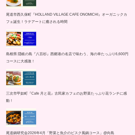
尾道市西久保町『HOLLAND VILLAGE CAFE ONOMICHI』オーガニックカ
フェ誕生！ラテアートに癒される時間
島根県 隠岐の島『八百杉』西郷港の名店で味わう、海の幸たっぷり6,600円
コースに大感激！
三次市甲奴町『Cafe 月と花』古民家カフェのお野菜たっぷり花ランチに感
動！
尾道鍋研究会2026年4月「野菜と魚介のビスク風鍋コース」@向島