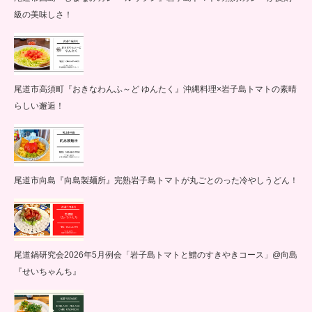
級の美味しさ！
尾道市高須町『おきなわんふ～ど ゆんたく』沖縄料理×岩子島トマトの素晴
らしい邂逅！
尾道市向島『向島製麺所』完熟岩子島トマトが丸ごとのった冷やしうどん！
尾道鍋研究会2026年5月例会「岩子島トマトと鱧のすきやきコース」@向島
『せいちゃんち』