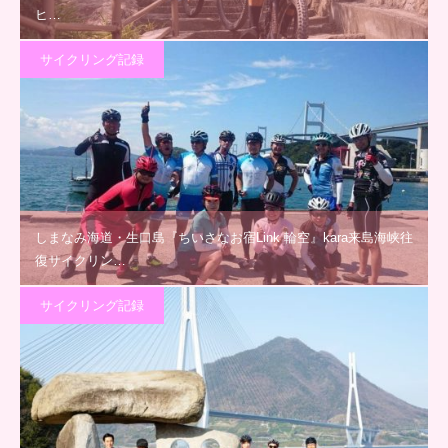
ヒ…
サイクリング記録
しまなみ海道・生口島『ちいさなお宿Link 輪空』kara来島海峡往
復サイクリン…
サイクリング記録