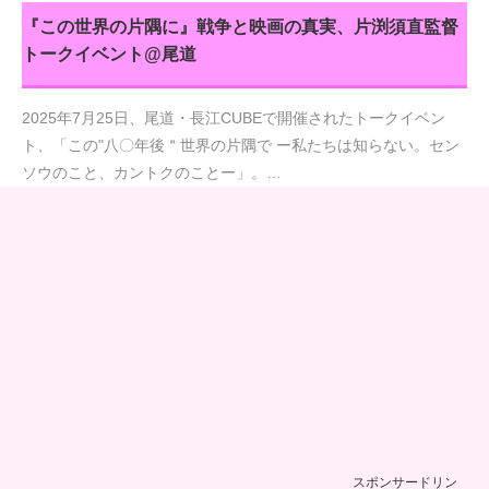
『この世界の片隅に』戦争と映画の真実、片渕須直監督
トークイベント@尾道
2025年7月25日、尾道・長江CUBEで開催されたトークイベン
ト、「この"八〇年後＂世界の片隅で ー私たちは知らない。セン
ソウのこと、カントクのことー」。…
スポンサードリン