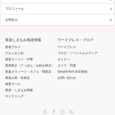
プロフィール
お問合せ
尾道しまなみ海道情報
ワードプレス・ブログ
尾道グルメ
ワードプレス
グルメまとめ
ブログ・ソーシャルメディア
尾道ラーメン・中華
セミナー
尾道焼き（てっぱん・お好み焼き）
カメラ・写真
尾道スウィーツ・カフェ・喫茶店
SimaNYAmi 本谷美穂
尾道土産・名産品
お問い合わせ
尾道でべら
尾道・しまなみ情報
サイクリング
Twitter
Facebook
Instagram
RSS