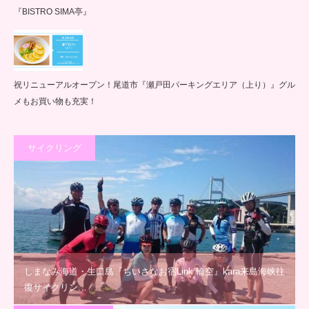
『BISTRO SIMA亭』
祝リニューアルオープン！尾道市『瀬戸田パーキングエリア（上り）』グル
メもお買い物も充実！
サイクリング
しまなみ海道・生口島『ちいさなお宿Link 輪空』kara来島海峡往
復サイクリン…