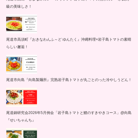
級の美味しさ！
尾道市高須町『おきなわんふ～ど ゆんたく』沖縄料理×岩子島トマトの素晴
らしい邂逅！
尾道市向島『向島製麺所』完熟岩子島トマトが丸ごとのった冷やしうどん！
尾道鍋研究会2026年5月例会「岩子島トマトと鱧のすきやきコース」@向島
『せいちゃんち』