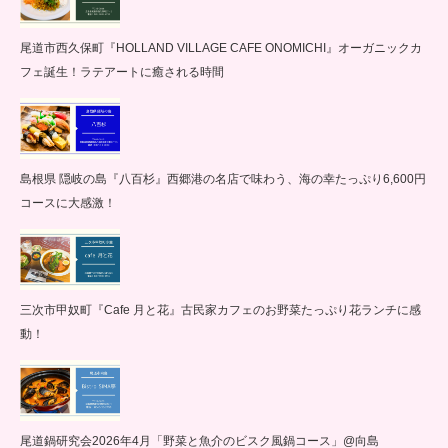
尾道市西久保町『HOLLAND VILLAGE CAFE ONOMICHI』オーガニックカ
フェ誕生！ラテアートに癒される時間
島根県 隠岐の島『八百杉』西郷港の名店で味わう、海の幸たっぷり6,600円
コースに大感激！
三次市甲奴町『Cafe 月と花』古民家カフェのお野菜たっぷり花ランチに感
動！
尾道鍋研究会2026年4月「野菜と魚介のビスク風鍋コース」@向島