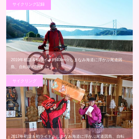
サイクリング記録
2019年初詣＆初ライド約40km☆しまなみ海道に浮かぶ尾道因
島、自転車の神様「…
サイクリング
2017年初詣＆初ライド☆しまなみ海道に浮かぶ尾道因島、自転