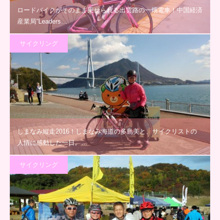
ロードバイクがそのまま乗せられる出雲路の一畑電車！中国経済
産業局“Leaders…
サイクリング
しまなみ縦走2016！しまなみ海道の多島美と、サイクリストの
人情に感動した一日。…
サイクリング