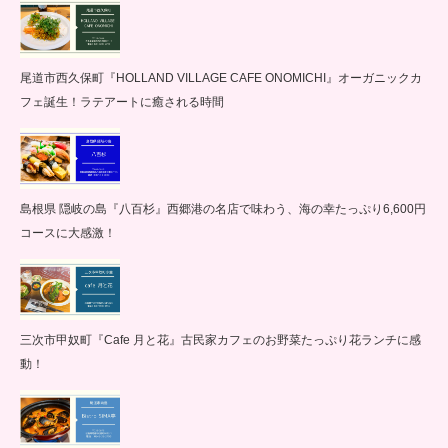
尾道市西久保町『HOLLAND VILLAGE CAFE ONOMICHI』オーガニックカ
フェ誕生！ラテアートに癒される時間
島根県 隠岐の島『八百杉』西郷港の名店で味わう、海の幸たっぷり6,600円
コースに大感激！
三次市甲奴町『Cafe 月と花』古民家カフェのお野菜たっぷり花ランチに感
動！