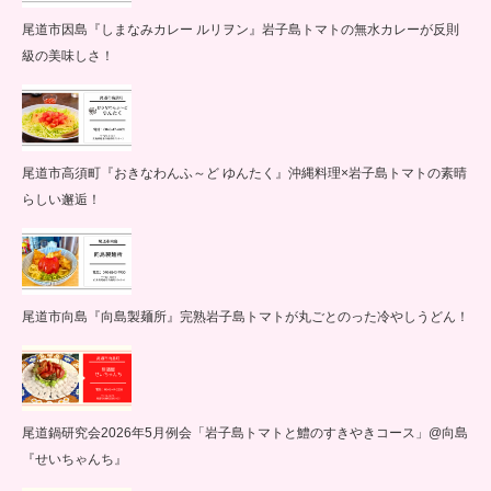
尾道市因島『しまなみカレー ルリヲン』岩子島トマトの無水カレーが反則
級の美味しさ！
尾道市高須町『おきなわんふ～ど ゆんたく』沖縄料理×岩子島トマトの素晴
らしい邂逅！
尾道市向島『向島製麺所』完熟岩子島トマトが丸ごとのった冷やしうどん！
尾道鍋研究会2026年5月例会「岩子島トマトと鱧のすきやきコース」@向島
『せいちゃんち』