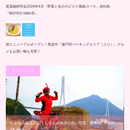
尾道鍋研究会2026年4月「野菜と魚介のビスク風鍋コース」@向島
『BISTRO SIMA亭』
祝リニューアルオープン！尾道市『瀬戸田パーキングエリア（上り）』グル
メもお買い物も充実！
サイクリング
しまなみ縦走2017！しまなみ海道の赤い彗星、新車DE ROSA
SK Red …