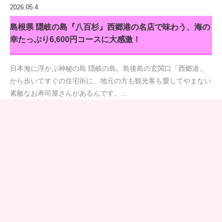
2026.05.4
島根県 隠岐の島『八百杉』西郷港の名店で味わう、海の
幸たっぷり6,600円コースに大感激！
日本海に浮かぶ神秘の島 隠岐の島。島後島の玄関口「西郷港」
から歩いてすぐの住宅街に、地元の方も観光客も愛してやまない
素敵なお寿司屋さんがあるんです。…