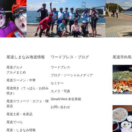
尾道しまなみ海道情報
ワードプレス・ブログ
尾道市向島
しまなみ海道に
しまなみ海道・生口島『ちいさなお宿
しまなみ縦走
尾道グルメ
ワードプレス
グルメまとめ
神様「大山神
Link 輪空』kara来島海峡往復サイクリ
美と、サイ
ブログ・ソーシャルメディア
尾道ラーメン・中華
ン…
日。…
セミナー
尾道焼き（てっぱん・お好み
カメラ・写真
焼き）
SimaNYAmi 本谷美穂
尾道スウィーツ・カフェ・喫
茶店
お問い合わせ
尾道土産・名産品
尾道でべら
尾道・しまなみ情報