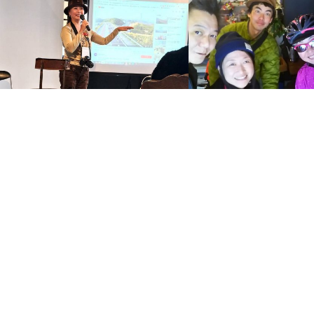
中国経済産業局「未来のサイクリングツ
2018年初詣＆初ライド☆
ーリズム」サクラ・ハッカソン広島尾道
浮かぶ尾道因島、自転車の
ステージ…
社」…