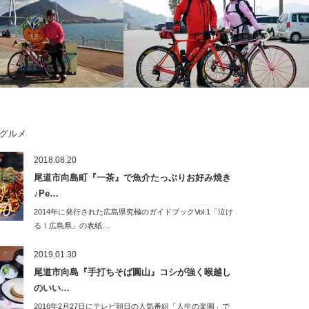
グルメ
2016！しまなみ海道の多島
しまなみ縦走2018 2日目3/25(日)！追い
2018.08.20
クリストの人情に感動した一
風に乗って、春のしまなみ海道 今…
尾道市向島町『一茶』で魚介たっぷりお好み焼き
♪Pe…
2014年に発行された広島県究極のガイドブックVol.1「泣け
る！広島県」の表紙…
2019.01.30
尾道市向島『手打ちそば圓山』コシが強く喉越し
のいい…
2016年2月27日にテレビ朝日の人気番組「人生の楽園」で