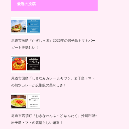
最近の投稿
尾道市向島『かぎしっぽ』2026年の岩子島トマトバー
ガーも美味しい！
尾道市因島『しまなみカレー ルリヲン』岩子島トマト
の無水カレーが反則級の美味しさ！
尾道市高須町『おきなわんふ～ど ゆんたく』沖縄料理×
岩子島トマトの素晴らしい邂逅！