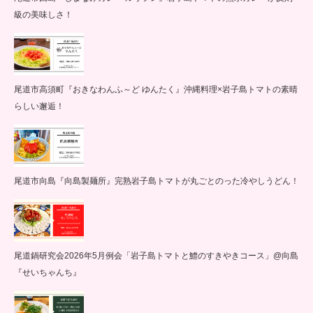
級の美味しさ！
尾道市高須町『おきなわんふ～ど ゆんたく』沖縄料理×岩子島トマトの素晴
らしい邂逅！
尾道市向島『向島製麺所』完熟岩子島トマトが丸ごとのった冷やしうどん！
尾道鍋研究会2026年5月例会「岩子島トマトと鱧のすきやきコース」@向島
『せいちゃんち』