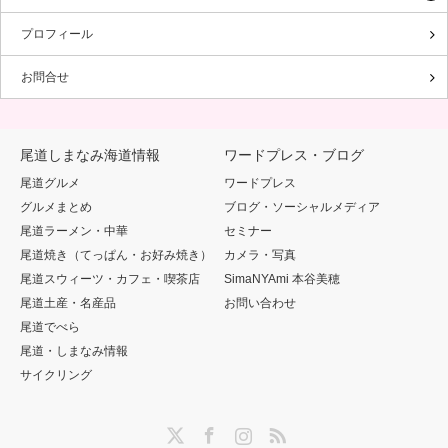
プロフィール
お問合せ
尾道しまなみ海道情報
ワードプレス・ブログ
尾道グルメ
ワードプレス
グルメまとめ
ブログ・ソーシャルメディア
尾道ラーメン・中華
セミナー
尾道焼き（てっぱん・お好み焼き）
カメラ・写真
尾道スウィーツ・カフェ・喫茶店
SimaNYAmi 本谷美穂
尾道土産・名産品
お問い合わせ
尾道でべら
尾道・しまなみ情報
サイクリング
Twitter
Facebook
Instagram
RSS