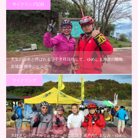
サイクリング記録
天女の羽衣と呼ばれる三千本桜目指して、ゆめしま海道の離島
岩城島 積善山ヒルクラ…
サイクリング
大好きな『カペルミュール』がご出店！瀬戸内しまなみ・ゆめし