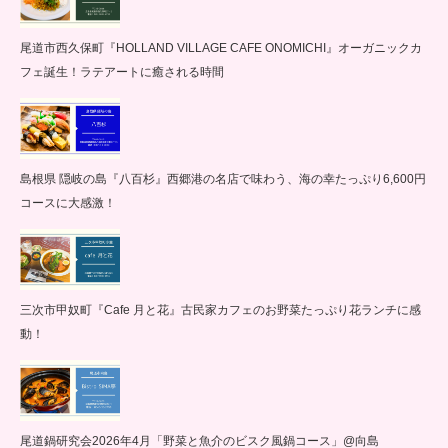
尾道市西久保町『HOLLAND VILLAGE CAFE ONOMICHI』オーガニックカ
フェ誕生！ラテアートに癒される時間
島根県 隠岐の島『八百杉』西郷港の名店で味わう、海の幸たっぷり6,600円
コースに大感激！
三次市甲奴町『Cafe 月と花』古民家カフェのお野菜たっぷり花ランチに感
動！
尾道鍋研究会2026年4月「野菜と魚介のビスク風鍋コース」@向島