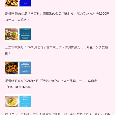
島根県 隠岐の島『八百杉』西郷港の名店で味わう、海の幸たっぷり6,600円
コースに大感激！
三次市甲奴町『Cafe 月と花』古民家カフェのお野菜たっぷり花ランチに感
動！
尾道鍋研究会2026年4月「野菜と魚介のビスク風鍋コース」@向島
『BISTRO SIMA亭』
祝リニューアルオープン！尾道市『瀬戸田パーキングエリア（上り）』グル