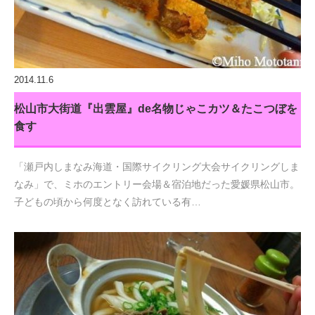
2014.11.6
松山市大街道『出雲屋』de名物じゃこカツ＆たこつぼを
食す
「瀬戸内しまなみ海道・国際サイクリング大会サイクリングしま
なみ」で、ミホのエントリー会場＆宿泊地だった愛媛県松山市。
子どもの頃から何度となく訪れている有…