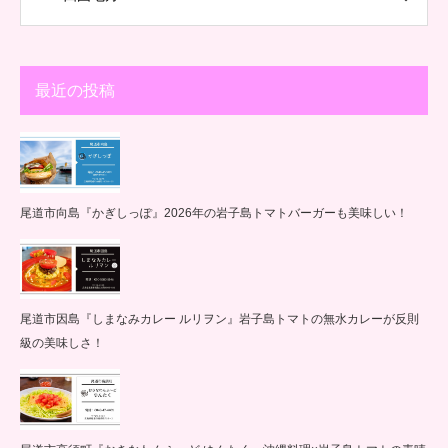
最近の投稿
尾道市向島『かぎしっぽ』2026年の岩子島トマトバーガーも美味しい！
尾道市因島『しまなみカレー ルリヲン』岩子島トマトの無水カレーが反則
級の美味しさ！