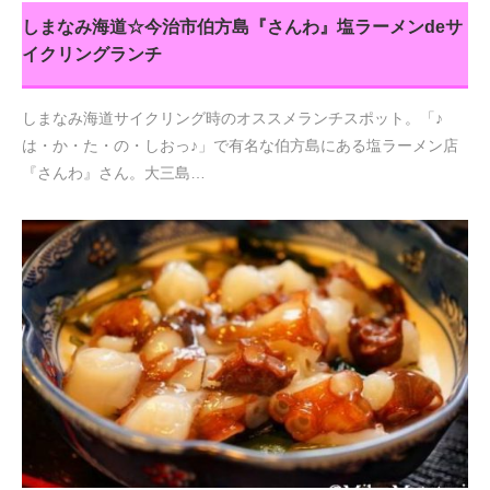
しまなみ海道☆今治市伯方島『さんわ』塩ラーメンdeサ
イクリングランチ
しまなみ海道サイクリング時のオススメランチスポット。「♪
は・か・た・の・しおっ♪」で有名な伯方島にある塩ラーメン店
『さんわ』さん。大三島…