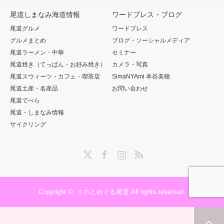
尾道しまなみ海道情報
ワードプレス・ブログ
尾道グルメ
ワードプレス
グルメまとめ
ブログ・ソーシャルメディア
尾道ラーメン・中華
セミナー
尾道焼き（てっぱん・お好み焼き）
カメラ・写真
尾道スウィーツ・カフェ・喫茶店
SimaNYAmi 本谷美穂
尾道土産・名産品
お問い合わせ
尾道でべら
尾道・しまなみ情報
サイクリング
Twitter
Facebook
Instagram
RSS
Copyright ©
ミホとめぐる尾道
All rights reserved.