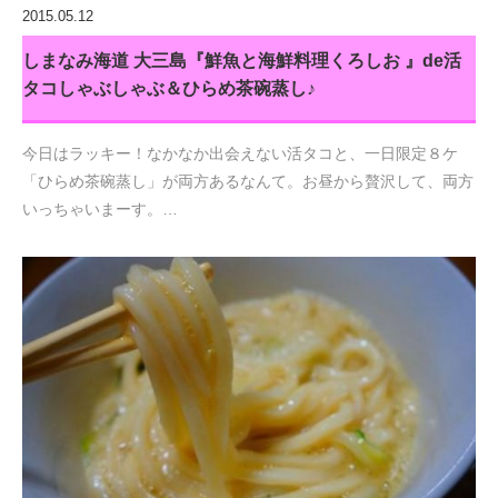
2015.05.12
しまなみ海道 大三島『鮮魚と海鮮料理くろしお 』de活
タコしゃぶしゃぶ＆ひらめ茶碗蒸し♪
今日はラッキー！なかなか出会えない活タコと、一日限定８ケ
「ひらめ茶碗蒸し」が両方あるなんて。お昼から贅沢して、両方
いっちゃいまーす。…