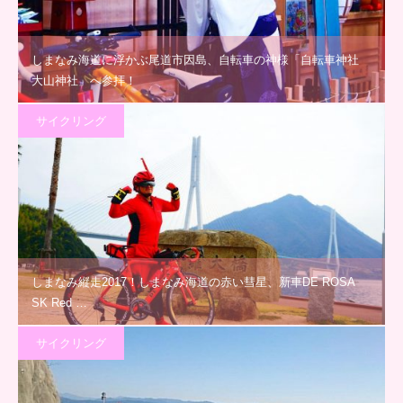
しまなみ海道に浮かぶ尾道市因島、自転車の神様「自転車神社
大山神社」へ参拝！
サイクリング
しまなみ縦走2017！しまなみ海道の赤い彗星、新車DE ROSA
SK Red …
サイクリング