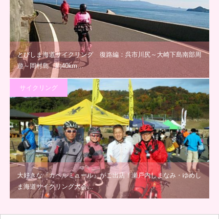
とびしま海道サイクリング 復路編：呉市川尻～大崎下島南部周
遊～岡村島 約40km…
サイクリング
大好きな『カペルミュール』がご出店！瀬戸内しまなみ・ゆめし
ま海道サイクリング大会…