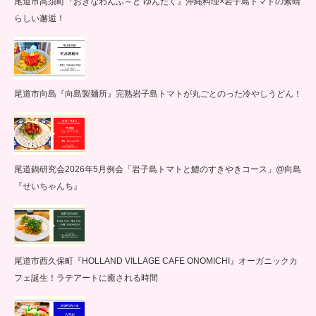
尾道市高須町『おきなわんふ～ど ゆんたく』沖縄料理×岩子島トマトの素晴
らしい邂逅！
尾道市向島『向島製麺所』完熟岩子島トマトが丸ごとのった冷やしうどん！
尾道鍋研究会2026年5月例会「岩子島トマトと鱧のすきやきコース」@向島
『せいちゃんち』
尾道市西久保町『HOLLAND VILLAGE CAFE ONOMICHI』オーガニックカ
フェ誕生！ラテアートに癒される時間