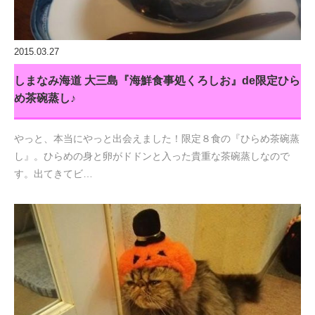
2015.03.27
しまなみ海道 大三島『海鮮食事処くろしお』de限定ひら
め茶碗蒸し♪
やっと、本当にやっと出会えました！限定８食の『ひらめ茶碗蒸
し』。ひらめの身と卵がドドンと入った貴重な茶碗蒸しなので
す。出てきてビ…