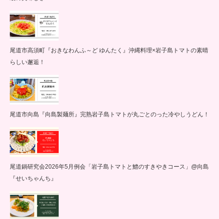
尾道市高須町『おきなわんふ～ど ゆんたく』沖縄料理×岩子島トマトの素晴
らしい邂逅！
尾道市向島『向島製麺所』完熟岩子島トマトが丸ごとのった冷やしうどん！
尾道鍋研究会2026年5月例会「岩子島トマトと鱧のすきやきコース」@向島
『せいちゃんち』