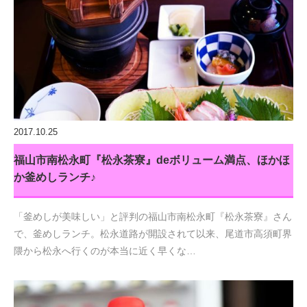
2017.10.25
福山市南松永町『松永茶寮』deボリューム満点、ほかほ
か釜めしランチ♪
「釜めしが美味しい」と評判の福山市南松永町『松永茶寮』さん
で、釜めしランチ。松永道路が開設されて以来、尾道市高須町界
隈から松永へ行くのが本当に近く早くな…