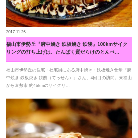
2017.11.26
福山市伊勢丘『府中焼き 鉄板焼き 鉄餞』100kmサイク
リングの打ち上げは、たんぱく質だらけのとんぺ…
福山市伊勢丘の住宅・社宅街にある府中焼き・鉄板焼き食堂『府
中焼き 鉄板焼き 鉄餞（てっせん）』さん、4回目の訪問。東福山
から倉敷市 約45kmのサイクリ…