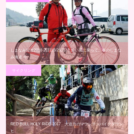
しまなみ縦走2018 2日目3/25(日)！追い風に乗って、春のしまな
み海道 今…
サイクリング
RED BULL HOLY RIDE 2017 大迫力のマウンテンバイクダウン
ヒ…