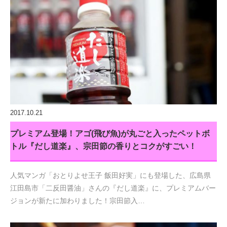
2017.10.21
プレミアム登場！アゴ(飛び魚)が丸ごと入ったペットボ
トル『だし道楽』、宗田節の香りとコクがすごい！
人気マンガ「おとりよせ王子 飯田好実」にも登場した、広島県
江田島市「二反田醤油」さんの『だし道楽』に、プレミアムバー
ジョンが新たに加わりました！宗田節入…