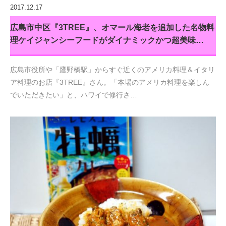
2017.12.17
広島市中区『3TREE』、オマール海老を追加した名物料
理ケイジャンシーフードがダイナミックかつ超美味…
広島市役所や「鷹野橋駅」からすぐ近くのアメリカ料理＆イタリ
ア料理のお店『3TREE』さん。「本場のアメリカ料理を楽しん
でいただきたい」と、ハワイで修行さ…