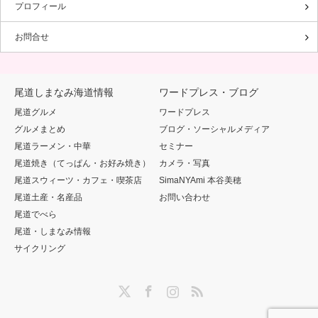
プロフィール
お問合せ
尾道しまなみ海道情報
ワードプレス・ブログ
尾道グルメ
ワードプレス
グルメまとめ
ブログ・ソーシャルメディア
尾道ラーメン・中華
セミナー
尾道焼き（てっぱん・お好み焼き）
カメラ・写真
尾道スウィーツ・カフェ・喫茶店
SimaNYAmi 本谷美穂
尾道土産・名産品
お問い合わせ
尾道でべら
尾道・しまなみ情報
サイクリング
Twitter
Facebook
Instagram
RSS