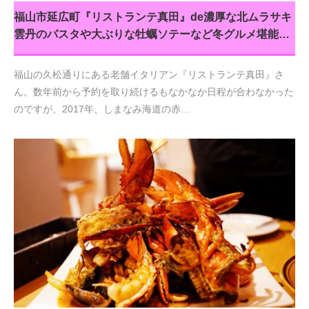
福山市延広町『リストランテ真田』de濃厚な北ムラサキ
雲丹のパスタや大ぶりな牡蠣ソテーなど冬グルメ堪能…
福山の久松通りにある老舗イタリアン『リストランテ真田』さ
ん。数年前から予約を取り続けるもなかなか日程が合わなかった
のですが、2017年、しまなみ海道の赤…