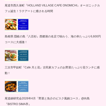
尾道市西久保町『HOLLAND VILLAGE CAFE ONOMICHI』オーガニックカ
フェ誕生！ラテアートに癒される時間
島根県 隠岐の島『八百杉』西郷港の名店で味わう、海の幸たっぷり6,600円
コースに大感激！
三次市甲奴町『Cafe 月と花』古民家カフェのお野菜たっぷり花ランチに感
動！
尾道鍋研究会2026年4月「野菜と魚介のビスク風鍋コース」@向島
『BISTRO SIMA亭』