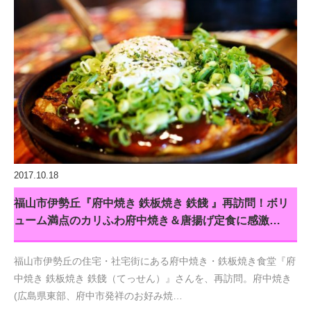
2017.10.18
福山市伊勢丘『府中焼き 鉄板焼き 鉄餞 』再訪問！ボリ
ューム満点のカリふわ府中焼き＆唐揚げ定食に感激…
福山市伊勢丘の住宅・社宅街にある府中焼き・鉄板焼き食堂『府
中焼き 鉄板焼き 鉄餞（てっせん）』さんを、再訪問。府中焼き
(広島県東部、府中市発祥のお好み焼…