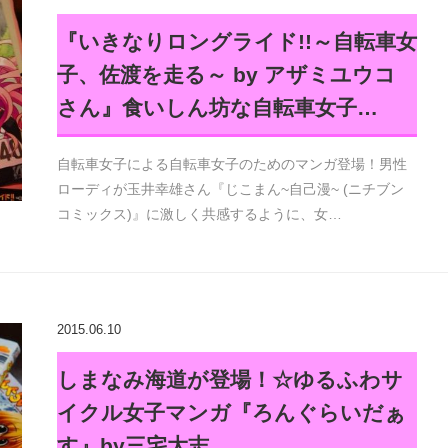
『いきなりロングライド!!～自転車女
子、佐渡を走る～ by アザミユウコ
さん』食いしん坊な自転車女子…
自転車女子による自転車女子のためのマンガ登場！男性
ローディが玉井幸雄さん『じこまん~自己漫~ (ニチブン
コミックス)』に激しく共感するように、女…
2015.06.10
しまなみ海道が登場！☆ゆるふわサ
イクル女子マンガ『ろんぐらいだぁ
す』by三宅大志