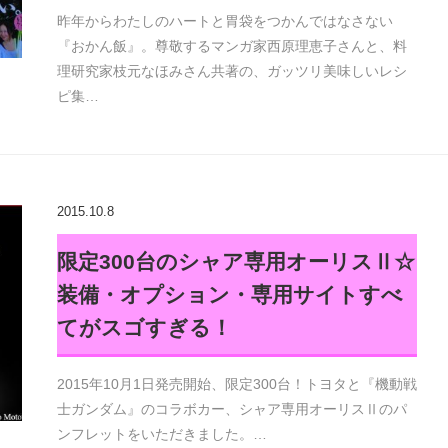
昨年からわたしのハートと胃袋をつかんではなさない
『おかん飯』。尊敬するマンガ家西原理恵子さんと、料
理研究家枝元なほみさん共著の、ガッツリ美味しいレシ
ピ集…
2015.10.8
限定300台のシャア専用オーリスⅡ☆
装備・オプション・専用サイトすべ
てがスゴすぎる！
2015年10月1日発売開始、限定300台！トヨタと『機動戦
士ガンダム』のコラボカー、シャア専用オーリスⅡのパ
ンフレットをいただきました。…