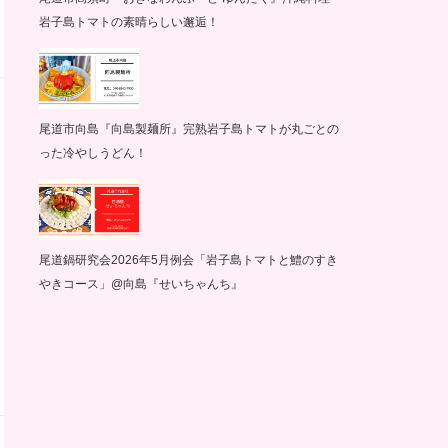
岩子島トマトの素晴らしい邂逅！
尾道市向島『向島製麺所』完熟岩子島トマトが丸ごとの
った冷やしうどん！
尾道鍋研究会2026年5月例会「岩子島トマトと鱧のすき
やきコース」@向島『せいちゃんち』