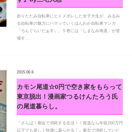
折りたたみ自転車にヒトメボレした女子大生が、みるみ
る自転車の魅力にハマッていくほんわか自転車マンガ
『ろんぐらいだぁす』。５巻には「しまなみ海道」が登
場す…
2015.06.6
カモン尾道☆0円で空き家をもらって
東京脱出！漫画家つるけんたろう氏
の尾道暮らし。
『さらば！都会で消耗する生活！！尾道なら年収200万円
以下でも楽しく快適に暮らせる！』東京で消耗していた