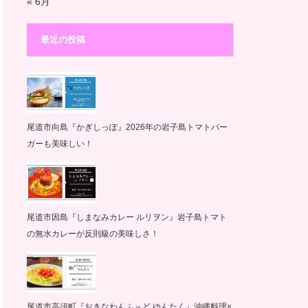
« 6月
最近の投稿
尾道市向島『かぎしっぽ』2026年の岩子島トマトバー
ガーも美味しい！
尾道市因島『しまなみカレー ルリヲン』岩子島トマト
の無水カレーが反則級の美味しさ！
尾道市高須町『おきなわんふ～ど ゆんたく』沖縄料理×