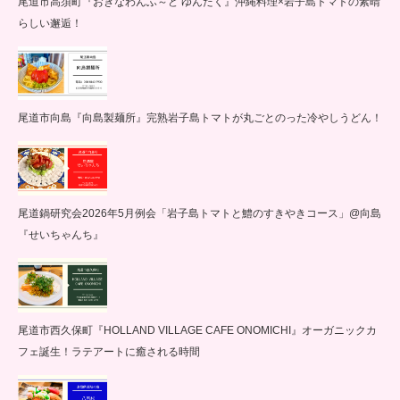
尾道市高須町『おきなわんふ～ど ゆんたく』沖縄料理×岩子島トマトの素晴
らしい邂逅！
尾道市向島『向島製麺所』完熟岩子島トマトが丸ごとのった冷やしうどん！
尾道鍋研究会2026年5月例会「岩子島トマトと鱧のすきやきコース」@向島
『せいちゃんち』
尾道市西久保町『HOLLAND VILLAGE CAFE ONOMICHI』オーガニックカ
フェ誕生！ラテアートに癒される時間