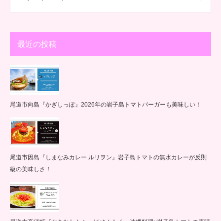
最近の投稿
尾道市向島『かぎしっぽ』2026年の岩子島トマトバーガーも美味しい！
尾道市因島『しまなみカレー ルリヲン』岩子島トマトの無水カレーが反則
級の美味しさ！