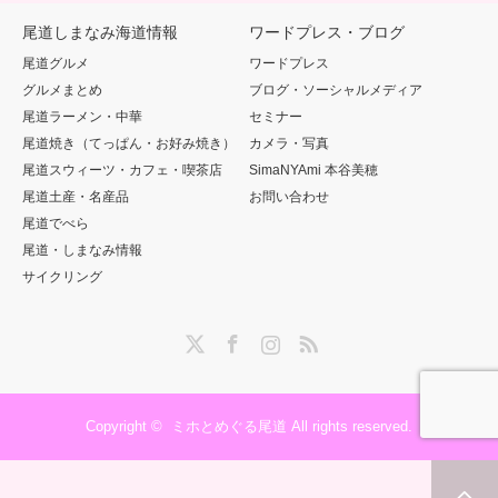
尾道しまなみ海道情報
ワードプレス・ブログ
尾道グルメ
ワードプレス
グルメまとめ
ブログ・ソーシャルメディア
尾道ラーメン・中華
セミナー
尾道焼き（てっぱん・お好み焼き）
カメラ・写真
尾道スウィーツ・カフェ・喫茶店
SimaNYAmi 本谷美穂
尾道土産・名産品
お問い合わせ
尾道でべら
尾道・しまなみ情報
サイクリング
Twitter
Facebook
Instagram
RSS
Copyright ©
ミホとめぐる尾道
All rights reserved.