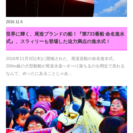
2016.11.6
世界に輝く、尾造ブランドの船！『第733番船 命名進水
式』、スラィリーも登場した迫力満点の進水式！
2016年11月3日(木)に開催された、尾道造船の命名進水式。
200m級の大型船舶が尾道水道へすべり落ちるのを間近で見れる
なんて、めったにあることじゃあ…