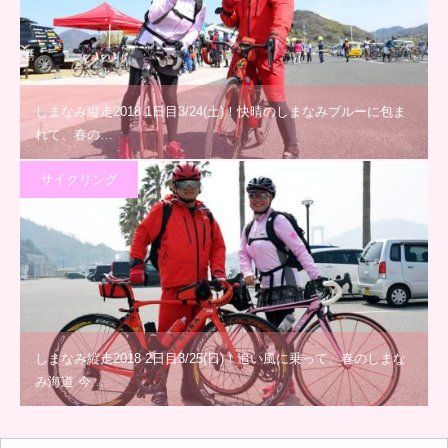
しまなみ縦走2018 1日目3/24(土)！快晴のしまなみブルーに包ま
れて、春の…
サイクリング
しまなみ縦走2018 2日目3/25(日)！追い風に乗って、春のしまな
み海道 今…