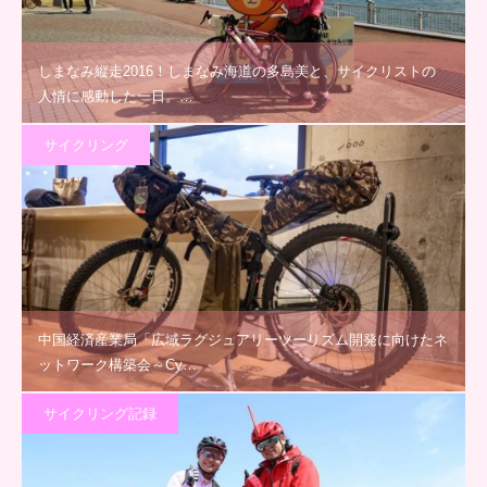
しまなみ縦走2016！しまなみ海道の多島美と、サイクリストの
人情に感動した一日。…
サイクリング
中国経済産業局「広域ラグジュアリーツーリズム開発に向けたネ
ットワーク構築会～Cy…
サイクリング記録