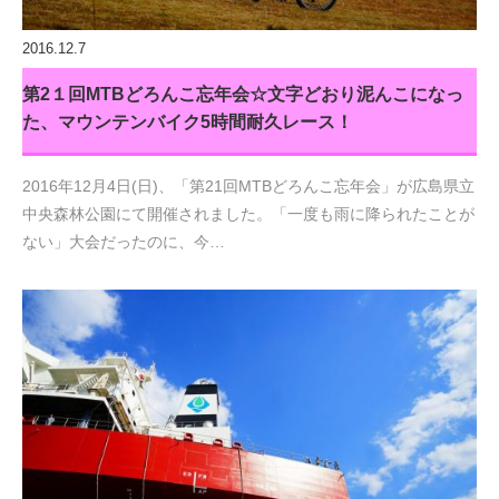
2016.12.7
第2１回MTBどろんこ忘年会☆文字どおり泥んこになっ
た、マウンテンバイク5時間耐久レース！
2016年12月4日(日)、「第21回MTBどろんこ忘年会」が広島県立
中央森林公園にて開催されました。「一度も雨に降られたことが
ない」大会だったのに、今…