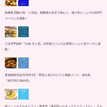
島根県 隠岐の島『八百杉』西郷港の名店で味わう、海の幸たっぷり6,600円
コースに大感激！
三次市甲奴町『Cafe 月と花』古民家カフェのお野菜たっぷり花ランチに感
動！
尾道鍋研究会2026年4月「野菜と魚介のビスク風鍋コース」@向島
『BISTRO SIMA亭』
祝リニューアルオープン！尾道市『瀬戸田パーキングエリア（上り）』グル