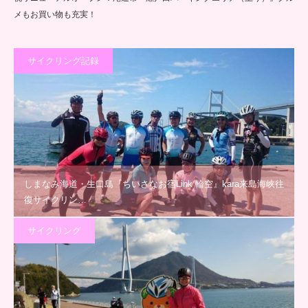
メもお買い物も充実！
サイクリング記録
しまなみ海道・生口島『ちいさなお宿Link 輪空』kara来島海峡往
復サイクリン…
サイクリング