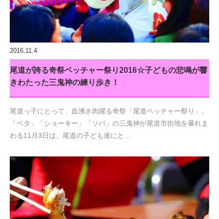
2016.11.4
尾道が誇る奇祭ベッチャー祭り2016☆子どもの悲鳴が響
きわたった三鬼神の練り歩き！
尾道っ子にとって、血沸き肉躍る奇祭「尾道ベッチャー祭り」。
「ベタ」「ショーキー」「ソバ」の三鬼神が尾道市街地を暴れま
わる11月3日は、尾道の子ども達にと…