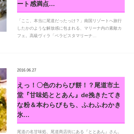
ート感満点…
「ここ、本当に尾道だったっけ？」南国リゾートへ旅行
したかのような解放感に包まれる、マリーナ内の素敵カ
フェ。高級ヴィラ「ベラビスタマリーナ…
2016.06.27
えっ！〇色のわらび餅！？尾道市土
堂『甘味処ととあん』de挽きたてき
な粉＆本わらびもち、ふわふわかき
氷…
尾道の名甘味処、尾道商店街にある『ととあん』さん。