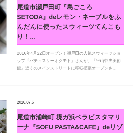
尾道市瀬戸田町『島ごころ
SETODA』deレモン・ネーブルをふ
んだんに使ったスウィーツてんこも
り！…
2016年4月22日オープン！瀬戸田の人気スウィーツショ
ップ『パティスリーオクモト』さんが、『平山郁夫美術
館』近くのメインストリートに移転拡張オープンさ…
2016.07.5
尾道市浦崎町 境ガ浜ベラビスタマリ
ーナ『SOFU PASTA&CAFE』deリゾ