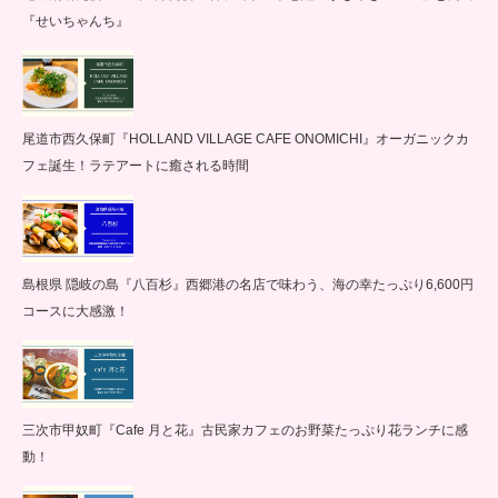
『せいちゃんち』
尾道市西久保町『HOLLAND VILLAGE CAFE ONOMICHI』オーガニックカ
フェ誕生！ラテアートに癒される時間
島根県 隠岐の島『八百杉』西郷港の名店で味わう、海の幸たっぷり6,600円
コースに大感激！
三次市甲奴町『Cafe 月と花』古民家カフェのお野菜たっぷり花ランチに感
動！