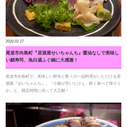
2020.02.27
尾道市向島町『居酒屋せいちゃんち』醤油なしで美味し
い鯖寿司、魚白湯ふぐ鍋に大感激！
尾道市向島町で、美味しい鮮魚と数々の一品料理がいただける居
酒屋『せいちゃんち』。「小腹が空いたけぇ、軽く食べて帰ろう
か」と、開店時間に伺って大正解！…