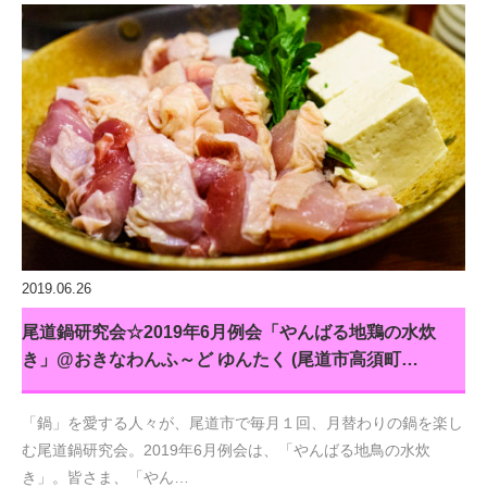
2019.06.26
尾道鍋研究会☆2019年6月例会「やんばる地鶏の水炊
き」@おきなわんふ～ど ゆんたく (尾道市高須町…
「鍋」を愛する人々が、尾道市で毎月１回、月替わりの鍋を楽し
む尾道鍋研究会。2019年6月例会は、「やんばる地鳥の水炊
き」。皆さま、「やん…