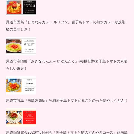
尾道市因島『しまなみカレー ルリヲン』岩子島トマトの無水カレーが反則
級の美味しさ！
尾道市高須町『おきなわんふ～ど ゆんたく』沖縄料理×岩子島トマトの素晴
らしい邂逅！
尾道市向島『向島製麺所』完熟岩子島トマトが丸ごとのった冷やしうどん！
尾道鍋研究会2026年5月例会「岩子島トマトと鱧のすきやきコース」@向島