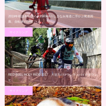
2019年初詣＆初ライド約40km☆しまなみ海道に浮かぶ尾道因
島、自転車の神様「…
サイクリング
RED BULL HOLY RIDE 2017 大迫力のマウンテンバイクダウン
ヒ…
サイクリング