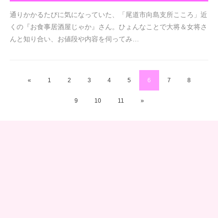
通りかかるたびに気になっていた、「尾道市向島支所こころ」近
くの『お食事居酒屋じゃか』さん。ひょんなことで大将＆女将さ
んと知り合い、お値段や内容を伺ってみ…
«
1
2
3
4
5
6
7
8
9
10
11
»