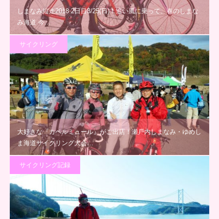
しまなみ縦走2018 2日目3/25(日)！追い風に乗って、春のしまな
み海道 今…
サイクリング
大好きな『カペルミュール』がご出店！瀬戸内しまなみ・ゆめし
ま海道サイクリング大会…
サイクリング記録