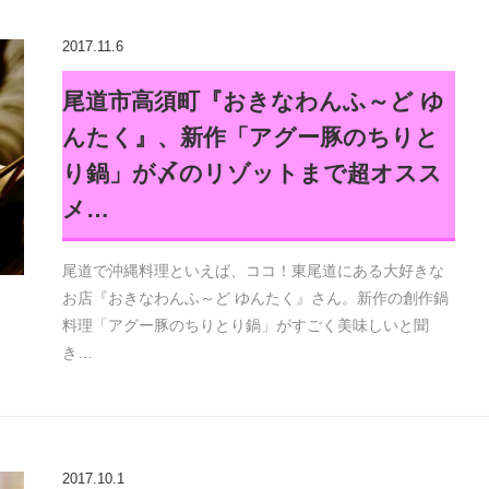
2017.11.6
尾道市高須町『おきなわんふ～ど ゆ
んたく』、新作「アグー豚のちりと
り鍋」が〆のリゾットまで超オスス
メ…
尾道で沖縄料理といえば、ココ！東尾道にある大好きな
お店『おきなわんふ～ど ゆんたく』さん。新作の創作鍋
料理「アグー豚のちりとり鍋」がすごく美味しいと聞
き…
2017.10.1