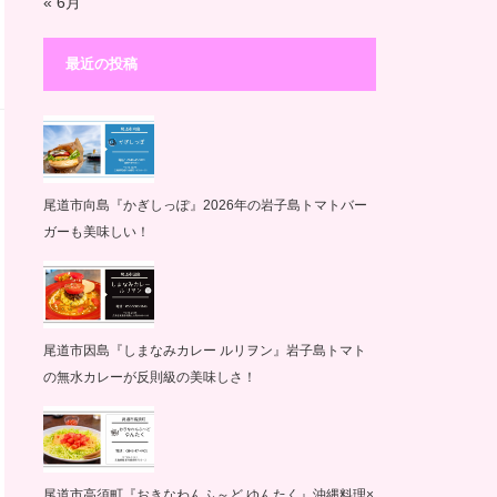
« 6月
最近の投稿
尾道市向島『かぎしっぽ』2026年の岩子島トマトバー
ガーも美味しい！
尾道市因島『しまなみカレー ルリヲン』岩子島トマト
の無水カレーが反則級の美味しさ！
尾道市高須町『おきなわんふ～ど ゆんたく』沖縄料理×