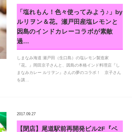
「塩れもん！色々使ってみよう♪」by
ルリヲン＆花。瀬戸田産塩レモンと
因島のインドカレーコラボが素敵
過…
しまなみ海道 瀬戸田（生口島）の塩レモン製造家
『花。』岡田京子さんと、因島の本格インド料理店『し
まなみカレー ルリヲン』さんの夢のコラボ！ 京子さん
を講…
2017.09.27
【閉店】尾道駅前再開発ビル2F『ベ