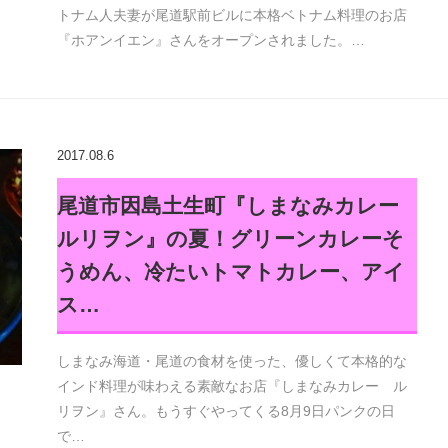
トナム人夫妻が尾道駅前ビルに本格ベトナム料理のお店
『ホアンイエン』さんをオープンされました。…
2017.08.6
尾道市因島土生町『しまなみカレー
ルリヲン』の夏！グリーンカレーそ
うめん、冷たいトマトカレー、アイ
ス…
しまなみ海道・尾道の食材を使った、優しくて本格的な
インド料理が味わえる素敵なお店『しまなみカレー ル
リヲン』さん。もうすぐやってくる8月9日パンクの日
で…