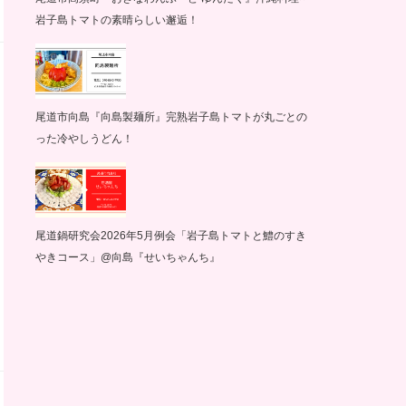
岩子島トマトの素晴らしい邂逅！
尾道市向島『向島製麺所』完熟岩子島トマトが丸ごとの
った冷やしうどん！
尾道鍋研究会2026年5月例会「岩子島トマトと鱧のすき
やきコース」@向島『せいちゃんち』