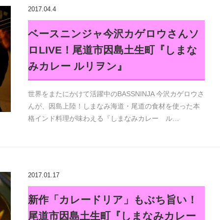
2017.04.4
ベースニンジャ今沢カゲロウさんソ
ロLIVE！尾道市因島土生町『しまな
みカレー ルリヲン』
世界をまたにかけて活躍中のBASSNINJA 今沢カゲロウさ
んが、因島上陸！しまなみ海道・尾道の食材を使った本
格インド料理が味わえる『しまなみカレー ル…
2017.01.17
新作「カレードリア」もぶち旨い！
尾道市因島土生町『しまなみカレー